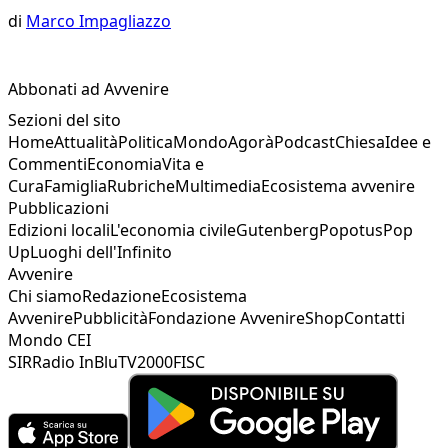
di
Marco Impagliazzo
Abbonati ad Avvenire
Sezioni del sito
Home
Attualità
Politica
Mondo
Agorà
Podcast
Chiesa
Idee e
Commenti
Economia
Vita e
Cura
Famiglia
Rubriche
Multimedia
Ecosistema avvenire
Pubblicazioni
Edizioni locali
L'economia civile
Gutenberg
Popotus
Pop
Up
Luoghi dell'Infinito
Avvenire
Chi siamo
Redazione
Ecosistema
Avvenire
Pubblicità
Fondazione Avvenire
Shop
Contatti
Mondo CEI
SIR
Radio InBlu
TV2000
FISC