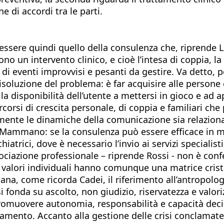
e di accordi tra le parti.
 essere quindi quello della consulenza che, riprende L
 un intervento clinico, e cioè l’intesa di coppia, la geni
re di eventi improvvisi e pesanti da gestire. Va detto,
 risoluzione del problema: è far acquisire alle person
lla disponibilità dell’utente a mettersi in gioco e ad
orsi di crescita personale, di coppia e familiari che p
mente le dinamiche della comunicazione sia relaziona
a Mammano: se la consulenza può essere efficace in mol
atrici, dove è necessario l’invio ai servizi specialisti
sociazione professionale – riprende Rossi - non è con
 I valori individuali hanno comunque una matrice crist
ana, come ricorda Cadei, il riferimento all’antropolog
i fonda su ascolto, non giudizio, riservatezza e valoriz
omuovere autonomia, responsabilità e capacità decisi
ento. Accanto alla gestione delle crisi conclamate