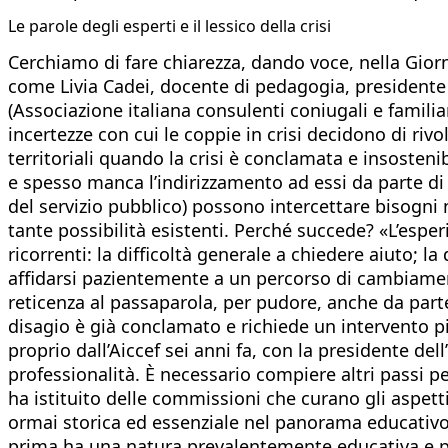
Le parole degli esperti e il lessico della crisi
Cerchiamo di fare chiarezza, dando voce, nella Giornat
come Livia Cadei, docente di pedagogia, presidente d
(Associazione italiana consulenti coniugali e famili
incertezze con cui le coppie in crisi decidono di rivo
territoriali quando la crisi è conclamata e insostenib
e spesso manca l’indirizzamento ad essi da parte di q
del servizio pubblico) possono intercettare bisogni 
tante possibilità esistenti. Perché succede? «L’esper
ricorrenti: la difficoltà generale a chiedere aiuto; l
affidarsi pazientemente a un percorso di cambiament
reticenza al passaparola, per pudore, anche da parte d
disagio è già conclamato e richiede un intervento più
proprio dall’Aiccef sei anni fa, con la presidente d
professionalità. È necessario compiere altri passi p
ha istituito delle commissioni che curano gli aspett
ormai storica ed essenziale nel panorama educativo 
prima ha una natura prevalentemente educativa e preve