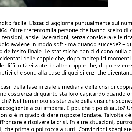
è molto facile. L’Istat ci aggiorna puntualmente sul nu
.364. Oltre trecentomila persone che hanno scelto di 
, tensioni, ansie, lacerazioni, senza considerare le ric
l’addio avviene in modo soft - ma quando succede? – 
ell’esito finale. Le statistiche non ci dicono nulla d
ccidentati delle coppie che, dopo molteplici momenti di
lle difficoltà vissute da altre coppie che, dopo essere 
otivi che sono alla base di quei silenzi che diventano
casi, della fase iniziale e mediana delle crisi di co
o coscienza di quanto sta loro capitando quando orma
chi? Nel terremoto esistenziale della crisi che sconvo
 accogliente a cui affidarsi. E poi, che tipo di aiuto?
n si è in grado di dare risposte fondate. Talvolta c
ffrontare e risolvere la crisi. In altre situazioni, pu
, che prima o poi tocca a tutti. Convinzioni sbagliat