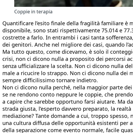
Coppie in terapia
Quantificare l’esito finale della fragilità familiare 
disponibile, sono stati rispettivamente 75.014 e 77
costrette a farlo. In entrambi i casi tanta sofferenza
dei genitori. Anche nel migliore dei casi, quando 
Ma tutto questo, come dicevamo, è solo il conteggio d
crisi, non ci dicono nulla a proposito dei percorsi a
senza ufficializzare la scelta. Non ci dicono nulla de
male a ricucire lo strappo. Non ci dicono nulla dei m
sempre difficilissimo tornare indietro.
Non ci dicono nulla perché, nella maggior parte dei 
se ne rendono conto neppure le coppie, che prendon
a capire che sarebbe opportuno farsi aiutare. Ma da 
strada giusta, l’esperto davvero preparato, la realtà
mediazione? Tante domande a cui, troppo spesso, no
una cultura diffusa delle opportunità esistenti per a
della separazione come evento normale, facile quasi