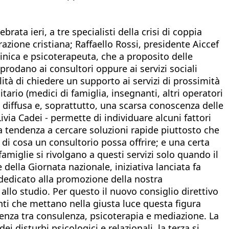
ata ieri, a tre specialisti della crisi di coppia
azione cristiana; Raffaello Rossi, presidente Aiccef
linica e psicoterapeuta, che a proposito delle
pprodano ai consultori oppure ai servizi sociali
lità di chiedere un supporto ai servizi di prossimità
ario (medici di famiglia, insegnanti, altri operatori
 diffusa e, soprattutto, una scarsa conoscenza delle
ivia Cadei - permette di individuare alcuni fattori
; la tendenza a cercare soluzioni rapide piuttosto che
di cosa un consultorio possa offrire; e una certa
famiglie si rivolgano a questi servizi solo quando il
 della Giornata nazionale, iniziativa lanciata fa
 dedicato alla promozione della nostra
llo studio. Per questo il nuovo consiglio direttivo
nti che mettano nella giusta luce questa figura
renza tra consulenza, psicoterapia e mediazione. La
disturbi psicologici e relazionali, la terza si