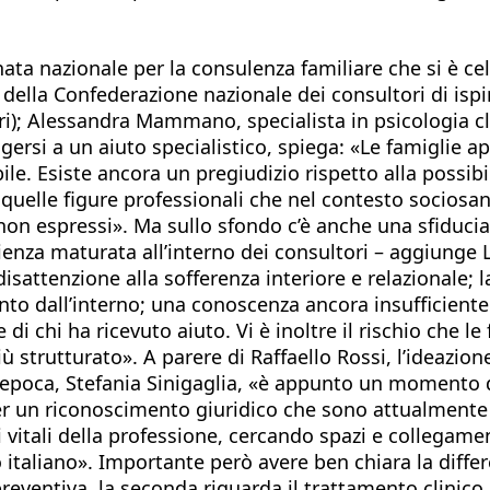
a nazionale per la consulenza familiare che si è celebr
ella Confederazione nazionale dei consultori di ispir
ari); Alessandra Mammano, specialista in psicologia c
lgersi a un aiuto specialistico, spiega: «Le famiglie a
ile. Esiste ancora un pregiudizio rispetto alla possibi
uelle figure professionali che nel contesto sociosanit
non espressi». Ma sullo sfondo c’è anche una sfiducia
ienza maturata all’interno dei consultori – aggiunge L
a disattenzione alla sofferenza interiore e relazionale
o dall’interno; una conoscenza ancora insufficiente 
i chi ha ricevuto aiuto. Vi è inoltre il rischio che le 
 strutturato». A parere di Raffaello Rossi, l’ideazione
ell’epoca, Stefania Sinigaglia, «è appunto un momento
er un riconoscimento giuridico che sono attualmente a
i vitali della professione, cercando spazi e collegame
italiano». Importante però avere ben chiara la diffe
ntiva, la seconda riguarda il trattamento clinico dei 