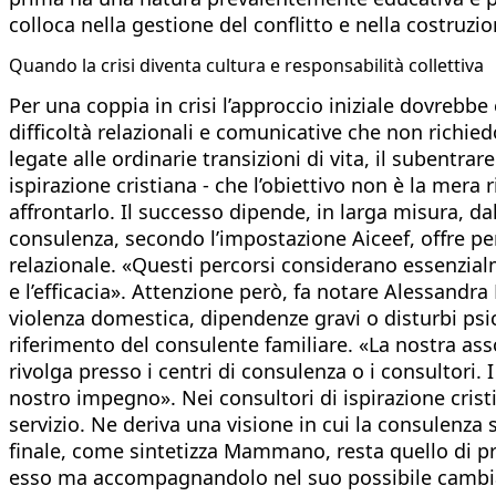
colloca nella gestione del conflitto e nella costruzion
Quando la crisi diventa cultura e responsabilità collettiva
Per una coppia in crisi l’approccio iniziale dovrebbe
difficoltà relazionali e comunicative che non richiedono
legate alle ordinarie transizioni di vita, il subentra
ispirazione cristiana - che l’obiettivo non è la mera
affrontarlo. Il successo dipende, in larga misura, da
consulenza, secondo l’impostazione Aiceef, offre perc
relazionale. «Questi percorsi considerano essenzial
e l’efficacia». Attenzione però, fa notare Alessandr
violenza domestica, dipendenze gravi o disturbi psichi
riferimento del consulente familiare. «La nostra as
rivolga presso i centri di consulenza o i consultori.
nostro impegno». Nei consultori di ispirazione cristi
servizio. Ne deriva una visione in cui la consulenza s
finale, come sintetizza Mammano, resta quello di pr
esso ma accompagnandolo nel suo possibile cambiam