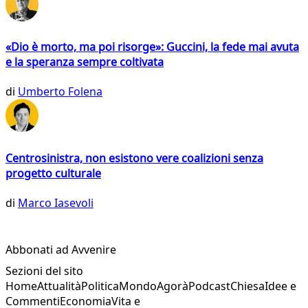
«Dio è morto, ma poi risorge»: Guccini, la fede mai avuta
e la speranza sempre coltivata
di
Umberto Folena
Centrosinistra, non esistono vere coalizioni senza
progetto culturale
di
Marco Iasevoli
Abbonati ad Avvenire
Sezioni del sito
Home
Attualità
Politica
Mondo
Agorà
Podcast
Chiesa
Idee e
Commenti
Economia
Vita e