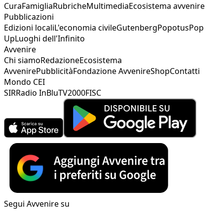
Cura
Famiglia
Rubriche
Multimedia
Ecosistema avvenire
Pubblicazioni
Edizioni locali
L'economia civile
Gutenberg
Popotus
Pop
Up
Luoghi dell'Infinito
Avvenire
Chi siamo
Redazione
Ecosistema
Avvenire
Pubblicità
Fondazione Avvenire
Shop
Contatti
Mondo CEI
SIR
Radio InBlu
TV2000
FISC
Segui Avvenire su