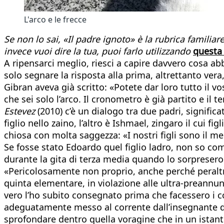
L'arco e le frecce
Se non lo sai, «Il padre ignoto» è la rubrica familiar
invece vuoi dire la tua, puoi farlo utilizzando
questa
A ripensarci meglio, riesci a capire davvero cosa ab
solo segnare la risposta alla prima, altrettanto ver
Gibran aveva già scritto: «Potete dar loro tutto il v
che sei solo l’arco. Il cronometro è già partito e il 
Estevez
(2010) c’è un dialogo tra due padri, signifi
figlio nello zaino, l’altro è Ishmael, zingaro il cui 
chiosa con molta saggezza: «I nostri figli sono il meg
Se fosse stato Edoardo quel figlio ladro, non so com
durante la gita di terza media quando lo sorpresero 
«Pericolosamente non proprio, anche perché peraltro 
quinta elementare, in violazione alle ultra-preannunc
vero l’ho subito consegnato prima che facessero i con
adeguatamente messo al corrente dall’insegnante di
sprofondare dentro quella voragine che in un istante