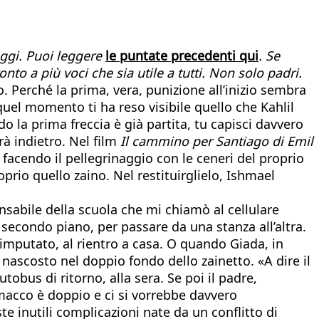
 oggi. Puoi leggere
le puntate precedenti qui
. Se
onto a più voci che sia utile a tutti. Non solo padri.
 Perché la prima, vera, punizione all’inizio sembra
quel momento ti ha reso visibile quello che Kahlil
o la prima freccia è già partita, tu capisci davvero
rà indietro. Nel film
Il cammino per Santiago di Emil
facendo il pellegrinaggio con le ceneri del proprio
oprio quello zaino. Nel restituirglielo, Ishmael
nsabile della scuola che mi chiamò al cellulare
 secondo piano, per passare da una stanza all’altra.
’imputato, al rientro a casa. O quando Giada, in
 nascosto nel doppio fondo dello zainetto. «A dire il
obus di ritorno, alla sera. Se poi il padre,
macco è doppio e ci si vorrebbe davvero
e inutili complicazioni nate da un conflitto di