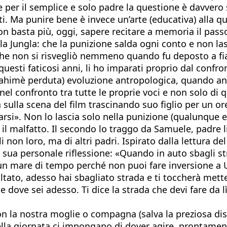
e per il semplice e solo padre la questione è davver
ti. Ma punire bene è invece un’arte (educativa) alla 
non basta più, oggi, sapere recitare a memoria il pas
la Jungla: che la punizione salda ogni conto e non la
he non si risvegliò nemmeno quando fu deposto a f
esti faticosi anni, li ho imparati proprio dal confron
o ahimè perduta) evoluzione antropologica, quando an
, nel confronto tra tutte le proprie voci e non solo di 
 sulla scena del film trascinando suo figlio per un 
usarsi». Non lo lascia solo nella punizione (qualunque
 il malfatto. Il secondo lo traggo da Samuele, padre 
Figli non loro, ma di altri padri. Ispirato dalla lettur
 sua personale riflessione: «Quando in auto sbagli st
 mare di tempo perché non puoi fare inversione a U 
oltato, adesso hai sbagliato strada e ti toccherà mett
ice dove sei adesso. Ti dice la strada che devi fare da 
n la nostra moglie o compagna (salva la preziosa disp
ella giornata ci impongano di dover agire, prontamen