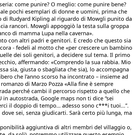
o seria: come punire? O meglio: come punire bene?
quale pochi esemplari di donne e uomini, prima che
so di Rudyard Kipling al riguardo di Mowgli punito da
scia rancori. Mowgli appoggiò la testa sulla groppa
ianco di mamma Lupa nella caverna».
to con altri padri e genitori. E credo che questo sia
cora - fedeli al motto che «per crescere un bambino
quelle dei soli genitori, a decidere sul tema. Il primo
orecchio, affermando: «Comprendo la sua rabbia. Mio
 essa sia, giusta o sbagliata che sia), lo accompagna
libero che l’anno scorso ha incontrato – insieme ad
a del romanzo di Marzo Pozza «Alla fine è sempre
rada perché cambi il percorso rispetto a quello che
in autostrada, Google maps non ti dice “sei
erci il doppio di tempo… adesso sono c***i tuoi...”.
lì dove sei, senza giudicarti. Sarà certo più lunga, ma
onibilità aggiuntiva di altri membri del villaggio o,
te, da soli), potremmo utilizzare questo esempio