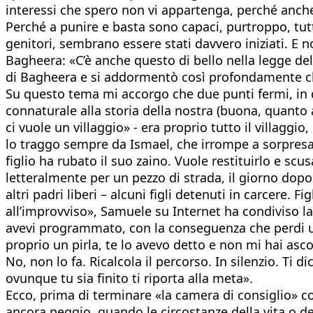
interessi che spero non vi appartenga, perché anch
Perché a punire e basta sono capaci, purtroppo, tut
genitori, sembrano essere stati davvero iniziati. E 
Bagheera: «C’è anche questo di bello nella legge del
di Bagheera e si addormentò così profondamente c
Su questo tema mi accorgo che due punti fermi, in qu
connaturale alla storia della nostra (buona, quant
ci vuole un villaggio» - era proprio tutto il villaggio
lo traggo sempre da Ismael, che irrompe a sorpresa
figlio ha rubato il suo zaino. Vuole restituirlo e sc
letteralmente per un pezzo di strada, il giorno dopo
altri padri liberi – alcuni figli detenuti in carcere. 
all’improvviso», Samuele su Internet ha condiviso la
avevi programmato, con la conseguenza che perdi un
proprio un pirla, te lo avevo detto e non mi hai asc
No, non lo fa. Ricalcola il percorso. In silenzio. Ti d
ovunque tu sia finito ti riporta alla meta».
Ecco, prima di terminare «la camera di consiglio» co
ancora peggio, quando le circostanze della vita o d