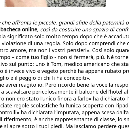
e che affronta le piccole, grandi sfide della paternità
 bacheca online
, così da costruire uno spazio di confr
bia significato solo molto tempo dopo che è accaduto.
a, violazione di una regola. Solo dopo comprendi che 
ostro amore, ma non i vostri pensieri». Così solo quand
tempo – come tuo figlio - non si fermerà, più. Né torne
cativo sul punto: uno è Tom, medico americano che sta 
figlio è invece vivo e vegeto perché ha appena rubato pr
lio e il peggio di chi li ha concepiti».
e avrei reagito io. Però ricordo bene la voce la respo
a scavalcare pericolosamente il balcone dell’hotel al
non ero stato l’unico finora a farlo» ha dichiarato l
iate regole scolastiche fu l’unica scoperta con l’ipad
trolli» ha dichiarata l’imputata, appena scesa dall’aut
 riferimento, è anche rappresentante di classe, lo s
 si apre sotto i tuoi piedi. Ma lasciamo perdere quest