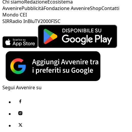
Chi siamo
Redazione
Ecosistema
Avvenire
Pubblicità
Fondazione Avvenire
Shop
Contatti
Mondo CEI
SIR
Radio InBlu
TV2000
FISC
Segui Avvenire su