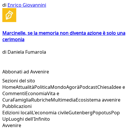
di
Enrico Giovannini
Marcinelle, se la memoria non diventa azione è solo una
cerimonia
di
Daniela Fumarola
Abbonati ad Avvenire
Sezioni del sito
Home
Attualità
Politica
Mondo
Agorà
Podcast
Chiesa
Idee e
Commenti
Economia
Vita e
Cura
Famiglia
Rubriche
Multimedia
Ecosistema avvenire
Pubblicazioni
Edizioni locali
L'economia civile
Gutenberg
Popotus
Pop
Up
Luoghi dell'Infinito
Avvenire