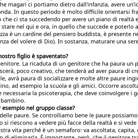
e magari ci portiamo dietro dall’infanzia, avere un’id
a. In questo periodo è molto difficile orientarsi fr
he ci sta succedendo per avere un piano di realtà eq
 stare nel qui e ora, in quello che succede e poterlo 
zza è un cardine del pensiero buddista, è presente ne
ienza del volere di Dio). In sostanza, maturare una se
ostro figlio è spaventato?
 genitore. La ricaduta di un genitore che ha paura un
cerà, poco creativo, che tenderà ad aver paura di cresc
le, avrà paura di socializzare e molte altre paure in
ino, ad esempio la scuola e gli amici. Occorre ascolta
 necessaria la psicoterapia, che deve coinvolgere i ge
l bambino.
per esempio nel gruppo classe?
delle paure. Se controlliamo bene le paure possiamo c
o si riescono a vedere più facce della realtà e si ve
tra vita perché è un semaforo: va ascoltata, capita, e
 di eliminarla. È importante, però, che il genitore tra