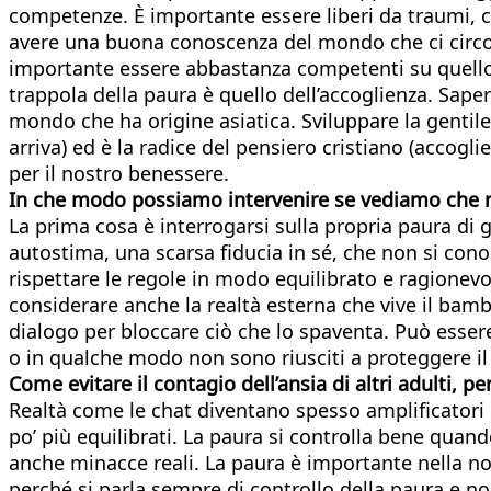
competenze. È importante essere liberi da traumi, ch
avere una buona conoscenza del mondo che ci circond
importante essere abbastanza competenti su quello c
trappola della paura è quello dell’accoglienza. Saper
mondo che ha origine asiatica. Sviluppare la gentile
arriva) ed è la radice del pensiero cristiano (accogl
per il nostro benessere.
In che modo possiamo intervenire se vediamo che n
La prima cosa è interrogarsi sulla propria paura di
autostima, una scarsa fiducia in sé, che non si conos
rispettare le regole in modo equilibrato e ragionevo
considerare anche la realtà esterna che vive il bamb
dialogo per bloccare ciò che lo spaventa. Può essere
o in qualche modo non sono riusciti a proteggere i
Come evitare il contagio dell’ansia di altri adulti, 
Realtà come le chat diventano spesso amplificatori 
po’ più equilibrati. La paura si controlla bene quand
anche minacce reali. La paura è importante nella nos
perché si parla sempre di controllo della paura e non