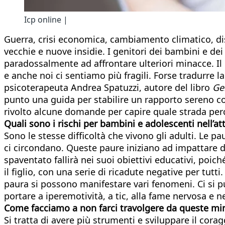
Icp online |
Guerra, crisi economica, cambiamento climatico, diss
vecchie e nuove insidie. I genitori dei bambini e dei 
paradossalmente ad affrontare ulteriori minacce. I
e anche noi ci sentiamo più fragili. Forse tradurre l
psicoterapeuta Andrea Spatuzzi, autore del libro
Ge
punto una guida per stabilire un rapporto sereno con
rivolto alcune domande per capire quale strada perc
Quali sono i rischi per bambini e adolescenti nell’at
Sono le stesse difficoltà che vivono gli adulti. Le pa
ci circondano. Queste paure iniziano ad impattare da
spaventato fallirà nei suoi obiettivi educativi, poic
il figlio, con una serie di ricadute negative per tut
paura si possono manifestare vari fenomeni. Ci si può
portare a iperemotività, a tic, alla fame nervosa e 
Come facciamo a non farci travolgere da queste mi
Si tratta di avere più strumenti e sviluppare il cor