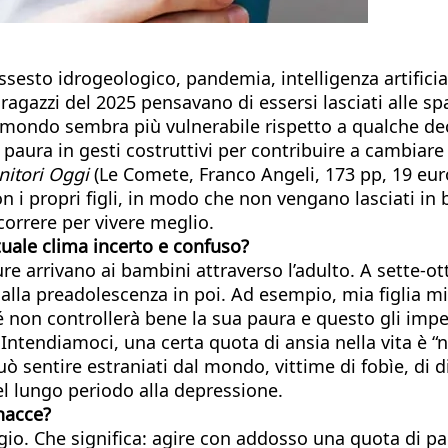
esto idrogeologico, pandemia, intelligenza artificia
ragazzi del 2025 pensavano di essersi lasciati alle spa
l mondo sembra più vulnerabile rispetto a qualche d
a paura in gesti costruttivi per contribuire a cambiar
nitori Oggi
(Le Comete, Franco Angeli, 173 pp, 19 eur
 i propri figli, in modo che non vengano lasciati in 
orrere per vivere meglio.
tuale clima incerto e confuso?
ure arrivano ai bambini attraverso l’adulto. A sette-ot
lla preadolescenza in poi. Ad esempio, mia figlia mi 
hé non controllerà bene la sua paura e questo gli impe
ti. Intendiamoci, una certa quota di ansia nella vita è
 sentire estraniati dal mondo, vittime di fobìe, di di
nel lungo periodo alla depressione.
nacce?
aggio. Che significa: agire con addosso una quota di p