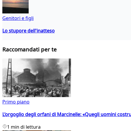
Genitori e figli
Lo stupore dell'inatteso
Raccomandati per te
Primo piano
L’orgoglio degli orfani di Marcinelle: «Quegli uomini costr
1 min di lettura