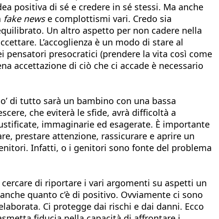
ea positiva di sé e credere in sé stessi. Ma anche
a
fake news
e complottismi vari. Credo sia
uilibrato. Un altro aspetto per non cadere nella
accettare. L’accoglienza è un modo di stare al
i pensatori presocratici (prendere la vita così come
rena accettazione di ciò che ci accade è necessario
 po’ di tutto sarà un bambino con una bassa
ere, che eviterà le sfide, avrà difficoltà a
giustificate, immaginarie ed esagerate. È importante
re, prestare attenzione, rassicurare e aprire un
nitori. Infatti, o i genitori sono fonte del problema
ercare di riportare i vari argomenti su aspetti un
de anche quanto c’è di positivo. Ovviamente ci sono
laborata. Ci protegge dai rischi e dai danni. Ecco
smetta fiducia nella capacità di affrontare i