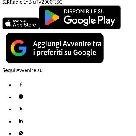
SIR
Radio InBlu
TV2000
FISC
Segui Avvenire su