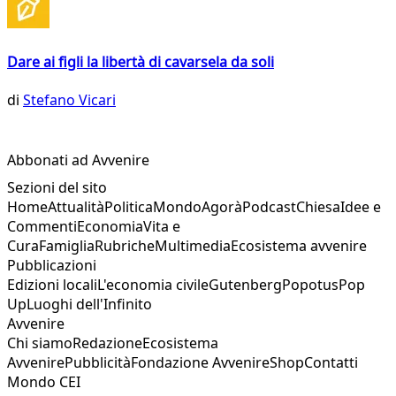
Dare ai figli la libertà di cavarsela da soli
di
Stefano Vicari
Abbonati ad Avvenire
Sezioni del sito
Home
Attualità
Politica
Mondo
Agorà
Podcast
Chiesa
Idee e
Commenti
Economia
Vita e
Cura
Famiglia
Rubriche
Multimedia
Ecosistema avvenire
Pubblicazioni
Edizioni locali
L'economia civile
Gutenberg
Popotus
Pop
Up
Luoghi dell'Infinito
Avvenire
Chi siamo
Redazione
Ecosistema
Avvenire
Pubblicità
Fondazione Avvenire
Shop
Contatti
Mondo CEI