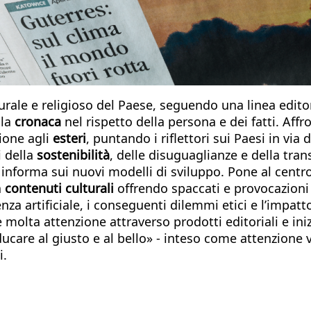
lturale e religioso del Paese, seguendo una linea edito
 la
cronaca
nel rispetto della persona e dei fatti. Aff
ione agli
esteri
, puntando i riflettori sui Paesi in via
i della
sostenibilità
, delle disuguaglianze e della tra
 informa sui nuovi modelli di sviluppo. Pone al centr
a
contenuti culturali
offrendo spaccati e provocazioni 
genza artificiale, i conseguenti dilemmi etici e l’impa
 molta attenzione attraverso prodotti editoriali e ini
ducare al giusto e al bello» - inteso come attenzione 
i.