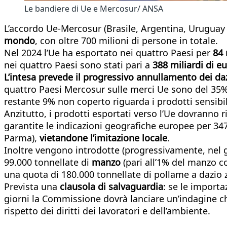
Le bandiere di Ue e Mercosur/ ANSA
L’accordo Ue-Mercosur (Brasile, Argentina, Uruguay 
mondo
, con oltre 700 milioni di persone in totale.
Nel 2024 l’Ue ha esportato nei quattro Paesi per
84 
nei quattro Paesi sono stati pari a
388 miliardi di e
L’intesa prevede il progressivo annullamento dei da
quattro Paesi Mercosur sulle merci Ue sono del 35% su
restante 9% non coperto riguarda i prodotti sensibi
Anzitutto, i prodotti esportati verso l’Ue dovranno 
garantite le indicazioni geografiche europee per 347
Parma),
vietandone l’imitazione locale
.
Inoltre vengono introdotte (progressivamente, nel gi
99.000 tonnellate di
manzo
(pari all’1% del manzo co
una quota di 180.000 tonnellate di pollame a dazio 
Prevista una
clausola di salvaguardia
: se le importa
giorni la Commissione dovrà lanciare un’indagine che 
rispetto dei diritti dei lavoratori e dell’ambiente.