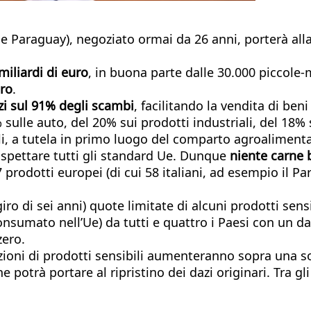
e Paraguay), negoziato ormai da 26 anni, porterà all
miliardi di euro
, in buona parte dalle 30.000 piccole
uro
.
zi sul 91% degli scambi
, facilitando la vendita di ben
lle auto, del 20% sui prodotti industriali, del 18% su
li, a tutela in primo luogo del comparto agroaliment
rispettare tutti gli standard Ue. Dunque
niente carne b
 prodotti europei (di cui 58 italiani, ad esempio il P
ro di sei anni) quote limitate di alcuni prodotti sens
nsumato nell’Ue) da tutti e quattro i Paesi con un daz
zero.
zioni di prodotti sensibili aumenteranno sopra una sog
potrà portare al ripristino dei dazi originari. Tra gli