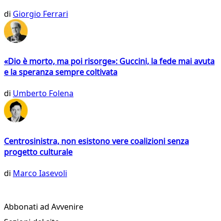
di
Giorgio Ferrari
«Dio è morto, ma poi risorge»: Guccini, la fede mai avuta
e la speranza sempre coltivata
di
Umberto Folena
Centrosinistra, non esistono vere coalizioni senza
progetto culturale
di
Marco Iasevoli
Abbonati ad Avvenire