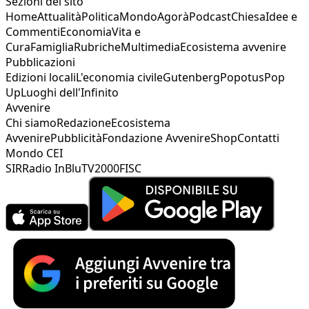
Sezioni del sito
Home
Attualità
Politica
Mondo
Agorà
Podcast
Chiesa
Idee e
Commenti
Economia
Vita e
Cura
Famiglia
Rubriche
Multimedia
Ecosistema avvenire
Pubblicazioni
Edizioni locali
L'economia civile
Gutenberg
Popotus
Pop
Up
Luoghi dell'Infinito
Avvenire
Chi siamo
Redazione
Ecosistema
Avvenire
Pubblicità
Fondazione Avvenire
Shop
Contatti
Mondo CEI
SIR
Radio InBlu
TV2000
FISC