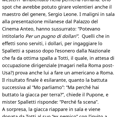
spot che avrebbe potuto girare volentieri anche il
maestro del genere, Sergio Leone. I maligni in sala
alla presentazione milanese dal Palazzo del
Cinema Anteo, hanno sussurrato: “Potevano
intitolarlo
Per un pugno di dollari”.
Quelli che in
effetti sono serviti, i dollari, per ingaggiare lo
Spalletti a spasso dopo l’esonero dalla Nazionale
che fa da ottima spalla a Totti, il quale, in attesa di
occupazione dirigenziale (magari nella Roma post-
Usa?) prova anche lui a fare un americano a Roma.
Il risultato finale è esilarante, quanto la battuta
successiva al “Mo parliamo”: “Ma perché hai
buttato la giacca per terra?”, chiede il Pupone, e
mister Spalletti risponde: “Perché fa scena”.
A sorpresa, la giacca riappare in sala e viene
donata da Totti al suo “ex nemico” con l’invito a