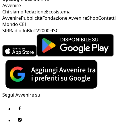
Avvenire
Chi siamo
Redazione
Ecosistema
Avvenire
Pubblicità
Fondazione Avvenire
Shop
Contatti
Mondo CEI
SIR
Radio InBlu
TV2000
FISC
Segui Avvenire su