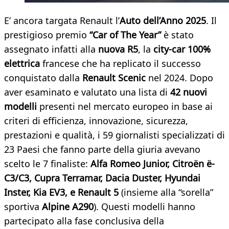
E’ ancora targata Renault l’
Auto dell’Anno 2025
. Il
prestigioso premio
“Car of The Year”
è stato
assegnato infatti alla
nuova R5
, la
city-car 100%
elettrica
francese che ha replicato il successo
conquistato dalla
Renault Scenic
nel 2024. Dopo
aver esaminato e valutato una lista di
42 nuovi
modelli
presenti nel mercato europeo in base ai
criteri di efficienza, innovazione, sicurezza,
prestazioni e qualità, i 59 giornalisti specializzati di
23 Paesi che fanno parte della giuria avevano
scelto le 7 finaliste:
Alfa Romeo Junior, Citroën ë-
C3/C3, Cupra Terramar, Dacia Duster, Hyundai
Inster, Kia EV3, e Renault 5
(insieme alla “sorella”
sportiva
Alpine A290
). Questi modelli hanno
partecipato alla fase conclusiva della