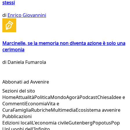
stessi
di
Enrico Giovannini
Marcinelle, se la memoria non diventa azione è solo una
cerimonia
di
Daniela Fumarola
Abbonati ad Avvenire
Sezioni del sito
Home
Attualità
Politica
Mondo
Agorà
Podcast
Chiesa
Idee e
Commenti
Economia
Vita e
Cura
Famiglia
Rubriche
Multimedia
Ecosistema avvenire
Pubblicazioni
Edizioni locali
L'economia civile
Gutenberg
Popotus
Pop
Up
Luoghi dell'Infinito