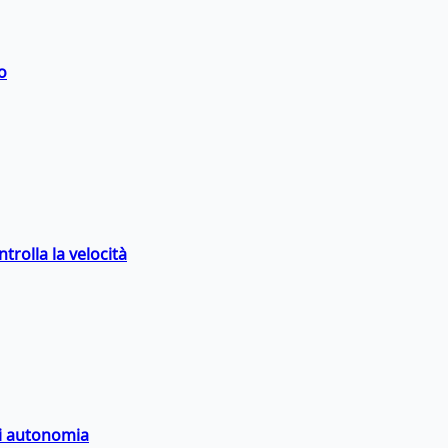
o
trolla la velocità
di autonomia