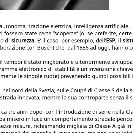
autonoma, trazione elettrica, intelligenza artificial
fossero state certe “scoperte” (o, se preferite, cert
to di
sicurezza.
E’ il caso, per esempio, dell’
ESP
, il
sist
laborazione con Bosch) che, dal 1886 ad oggi, hanno co
el tempoi è stato migliorato e ulteriormente sviluppa
ogramma elettronico di stabilità è un'invenzione chiav
amente le singole ruote) prevenendo quindi possibili i
, nel nord della Svezia, sulle Coupé di Classe S della 
a strada innevata, mentre la sua controparte senza i
ca tre anni dopo, con l'introduzione di serie nella Cl
mpa misero in luce un comportamento stradale pericol
zze misure, richiamando migliaia di Classe A già in 
mmerciali del modello furono salve, ma non solo: iniz