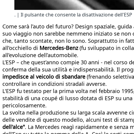
. | Il pulsante che consente la disattivazione dell'ESP
Come sarà l’auto del futuro? Design spaziale, guida 
suo viaggio non sarebbe nemmeno iniziato se non ci 
che, tanto scontate, non lo sono. Soprattutto in fat
all’occhiello di
Mercedes-Benz
(fu sviluppato in col
all’evoluzione dell’automobile.
L’ESP – che quest’anno compie 30 anni - nel corso d
conferma della sua utilità e indispensabilità. Il pr
impedisce al veicolo di sbandare
(frenando selettiv
controllare in condizioni stradali avverse.
L'ESP fu testato per la prima volta nel febbraio 1995
stabilità di una coupé di lusso dotata di ESP su un
pericolosamente.
La svolta nella produzione su larga scala avvenne cir
delle vendite di questo modello, alcuni test di sta
dell'alce"
. La Mercedes reagì rapidamente e senza me
dell’Esp su tutta la gamma della A. Così le sorti co