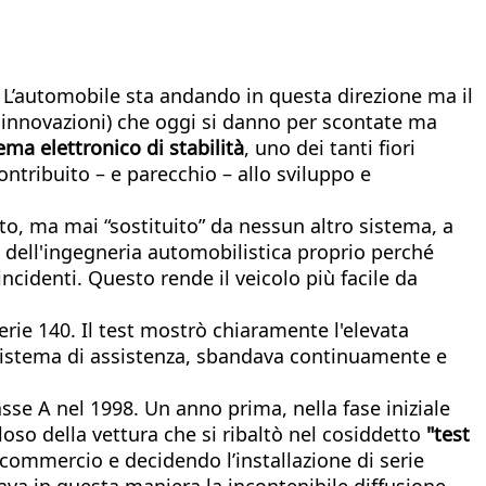
e… L’automobile sta andando in questa direzione ma il
e innovazioni) che oggi si danno per scontate ma
ema elettronico di stabilità
, uno dei tanti fiori
ntribuito – e parecchio – allo sviluppo e
to, ma mai “sostituito” da nessun altro sistema, a
e dell'ingegneria automobilistica proprio perché
ncidenti. Questo rende il veicolo più facile da
serie 140. Il test mostrò chiaramente l'elevata
l sistema di assistenza, sbandava continuamente e
asse A nel 1998. Un anno prima, nella fase iniziale
oso della vettura che si ribaltò nel cosiddetto
"test
commercio e decidendo l’installazione di serie
iava in questa maniera la incontenibile diffusione