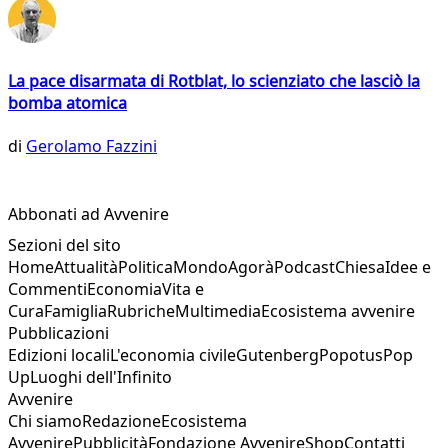
La pace disarmata di Rotblat, lo scienziato che lasciò la
bomba atomica
di
Gerolamo Fazzini
Abbonati ad Avvenire
Sezioni del sito
Home
Attualità
Politica
Mondo
Agorà
Podcast
Chiesa
Idee e
Commenti
Economia
Vita e
Cura
Famiglia
Rubriche
Multimedia
Ecosistema avvenire
Pubblicazioni
Edizioni locali
L'economia civile
Gutenberg
Popotus
Pop
Up
Luoghi dell'Infinito
Avvenire
Chi siamo
Redazione
Ecosistema
Avvenire
Pubblicità
Fondazione Avvenire
Shop
Contatti