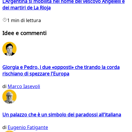
L'Argentina si mobilita nel nome del vescovo Angelelli e
dei martiri de La Rioja
1 min di lettura
Idee e commenti
Giorgia e Pedro, i due «opposti» che tirando la corda
rischiano di spezzare l'Europa
di
Marco Iasevoli
Un palazzo che è un simbolo dei paradossi all'italiana
di
Eugenio Fatigante