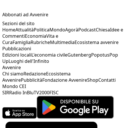
Abbonati ad Avvenire
Sezioni del sito
Home
Attualità
Politica
Mondo
Agorà
Podcast
Chiesa
Idee e
Commenti
Economia
Vita e
Cura
Famiglia
Rubriche
Multimedia
Ecosistema avvenire
Pubblicazioni
Edizioni locali
L'economia civile
Gutenberg
Popotus
Pop
Up
Luoghi dell'Infinito
Avvenire
Chi siamo
Redazione
Ecosistema
Avvenire
Pubblicità
Fondazione Avvenire
Shop
Contatti
Mondo CEI
SIR
Radio InBlu
TV2000
FISC