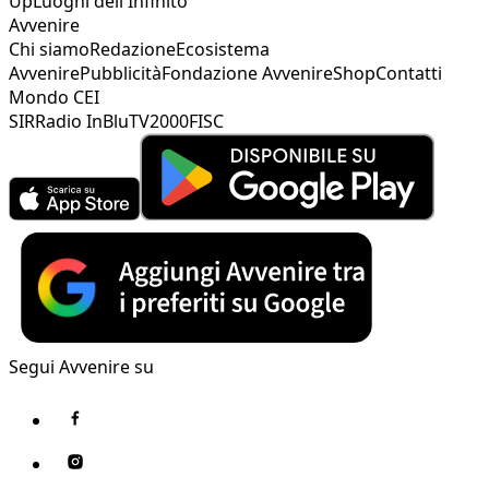
Up
Luoghi dell'Infinito
Avvenire
Chi siamo
Redazione
Ecosistema
Avvenire
Pubblicità
Fondazione Avvenire
Shop
Contatti
Mondo CEI
SIR
Radio InBlu
TV2000
FISC
Segui Avvenire su