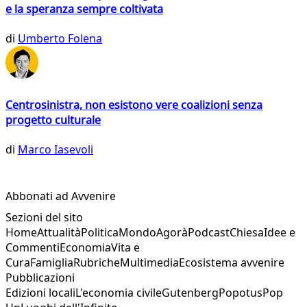
e la speranza sempre coltivata
di
Umberto Folena
Centrosinistra, non esistono vere coalizioni senza
progetto culturale
di
Marco Iasevoli
Abbonati ad Avvenire
Sezioni del sito
Home
Attualità
Politica
Mondo
Agorà
Podcast
Chiesa
Idee e
Commenti
Economia
Vita e
Cura
Famiglia
Rubriche
Multimedia
Ecosistema avvenire
Pubblicazioni
Edizioni locali
L'economia civile
Gutenberg
Popotus
Pop