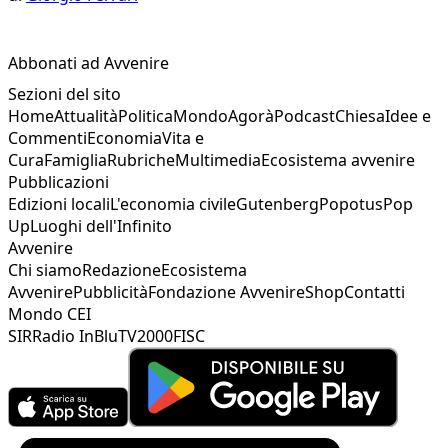
Abbonati ad Avvenire
Sezioni del sito
Home
Attualità
Politica
Mondo
Agorà
Podcast
Chiesa
Idee e
Commenti
Economia
Vita e
Cura
Famiglia
Rubriche
Multimedia
Ecosistema avvenire
Pubblicazioni
Edizioni locali
L'economia civile
Gutenberg
Popotus
Pop
Up
Luoghi dell'Infinito
Avvenire
Chi siamo
Redazione
Ecosistema
Avvenire
Pubblicità
Fondazione Avvenire
Shop
Contatti
Mondo CEI
SIR
Radio InBlu
TV2000
FISC