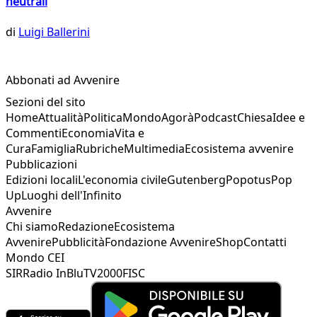
neutrali
di
Luigi Ballerini
Abbonati ad Avvenire
Sezioni del sito
Home
Attualità
Politica
Mondo
Agorà
Podcast
Chiesa
Idee e
Commenti
Economia
Vita e
Cura
Famiglia
Rubriche
Multimedia
Ecosistema avvenire
Pubblicazioni
Edizioni locali
L'economia civile
Gutenberg
Popotus
Pop
Up
Luoghi dell'Infinito
Avvenire
Chi siamo
Redazione
Ecosistema
Avvenire
Pubblicità
Fondazione Avvenire
Shop
Contatti
Mondo CEI
SIR
Radio InBlu
TV2000
FISC