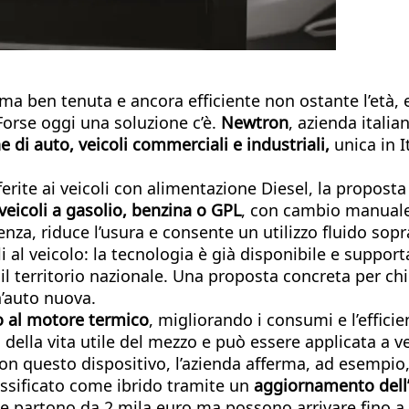
ben tenuta e ancora efficiente non ostante l’età, e no
Forse oggi una soluzione c’è.
Newtron
, azienda itali
e di auto, veicoli commerciali e industriali,
unica in I
iferite ai veicoli con alimentazione Diesel, la propo
 veicoli a gasolio, benzina o GPL
, con cambio manuale 
enza, riduce l’usura e consente un utilizzo fluido sopr
al veicolo: la tecnologia è già disponibile e supportata
 il territorio nazionale. Una proposta concreta per ch
n’auto nuova.
o al motore termico
, migliorando i consumi e l’effici
ella vita utile del mezzo e può essere applicata a ve
n questo dispositivo, l’azienda afferma, ad esempio, 
assificato come ibrido tramite un
aggiornamento dell
ione partono da 2 mila euro ma possono arrivare fino a