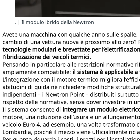
. | Il modulo ibrido della Newtron
Avete una macchina con qualche anno sulle spalle, ma 
cambio di una vettura nuova è prossimo allo zero? 
tecnologie modulari e brevettate per l’elettrificazion
l’
ibridizzazione dei veicoli termici.
Pensando in particolare alle restrizioni normative r
ampiamente compatibile:
il sistema è applicabile a
L’integrazione con il motore termico migliora l’effici
abitudini di guida né richiedere modifiche strutturali 
indipendenti – i Newtron Point – distribuiti su tutto
rispetto delle normative, senza dover investire in u
Il sistema consente di
integrare un modulo elettric
motore, una riduzione dell’usura e un allungamento d
veicolo Euro 4, ad esempio, una volta trasformato co
Lombardia, poiché il mezzo viene ufficialmente ricl
Per quanto riguarda i costi, i prezzi per l'installaz