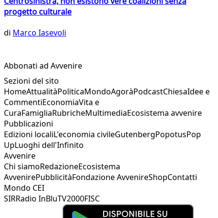
Centrosinistra, non esistono vere coalizioni senza
progetto culturale
di
Marco Iasevoli
Abbonati ad Avvenire
Sezioni del sito
Home
Attualità
Politica
Mondo
Agorà
Podcast
Chiesa
Idee e
Commenti
Economia
Vita e
Cura
Famiglia
Rubriche
Multimedia
Ecosistema avvenire
Pubblicazioni
Edizioni locali
L'economia civile
Gutenberg
Popotus
Pop
Up
Luoghi dell'Infinito
Avvenire
Chi siamo
Redazione
Ecosistema
Avvenire
Pubblicità
Fondazione Avvenire
Shop
Contatti
Mondo CEI
SIR
Radio InBlu
TV2000
FISC