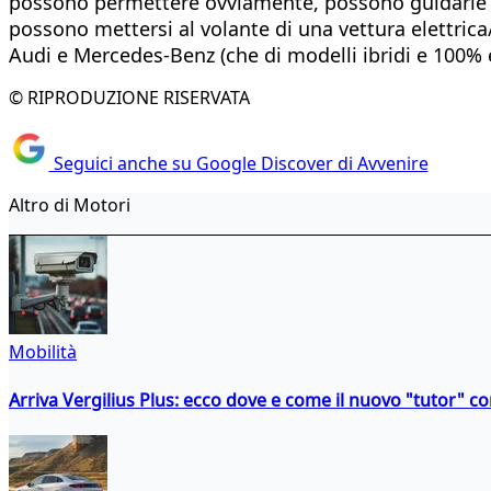
possono permettere ovviamente, possono guidarle gi
possono mettersi al volante di una vettura elettri
Audi e Mercedes-Benz (che di modelli ibridi e 100%
© RIPRODUZIONE RISERVATA
Seguici anche su Google Discover di Avvenire
Altro di Motori
Mobilità
Arriva Vergilius Plus: ecco dove e come il nuovo "tutor" con