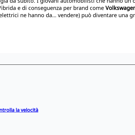
à da subito. I giovani automobilisti che hanno un oc
ca/ibrida e di conseguenza per brand come
Volkswagen,
 elettrici ne hanno da… vendere) può diventare una g
trolla la velocità