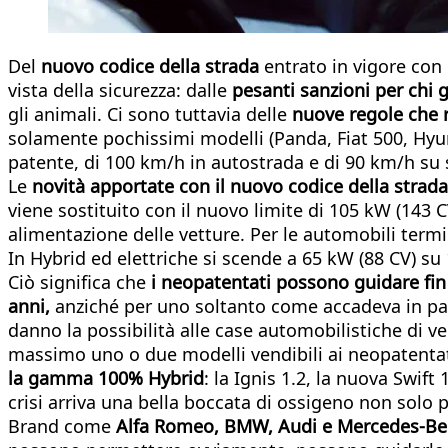
Del
nuovo codice della strada
entrato in vigore con
vista della sicurezza: dalle
pesanti sanzioni per chi g
gli animali. Ci sono tuttavia delle
nuove regole che 
solamente pochissimi modelli (Panda, Fiat 500, Hyu
patente, di 100 km/h in autostrada e di 90 km/h su
Le
novità apportate con il nuovo codice della strad
viene sostituito con il nuovo limite di 105 kW (143 
alimentazione delle vetture. Per le automobili termic
In Hybrid ed elettriche si scende a 65 kW (88 CV) su 
Ciò significa che
i neopatentati possono guidare fin
anni,
anziché per uno soltanto come accadeva in pass
danno la possibilità alle case automobilistiche di ve
massimo uno o due modelli vendibili ai neopatentat
la gamma 100% Hybrid
: la Ignis 1.2, la nuova Swif
crisi arriva una bella boccata di ossigeno non solo 
Brand come
Alfa Romeo, BMW, Audi e Mercedes-Be