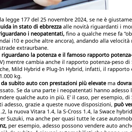
 la legge 177 del 25 novembre 2024, se ne è giustame
uida in stato di ebbrezza
alle novità riguardanti i m
riguardano i neopatentati,
fino a qualche mese fa “ob
ndai i10 e poche altre ancora), andando alla veloci
 strade extraurbane.
a riguardano la potenza e il famoso rapporto potenza
CV) mentre cambia anche il rapporto potenza-peso di 5
he, Mild Hybrid e Plug-In Hybrid, infatti, il rapporto
1.000 kg.
 da subito auto con prestazioni più elevate
ma
dovran
ato. Se da una parte i neopatentati hanno adesso l’im
ndere qualche auto in più. E’ il caso, per esempio, di
i adesso, grazie a queste nuove disposizioni,
può ve
t 1.2, la nuova Vitara 1.4, la S-Cross 1.4, la Swace hy
per Suzuki, ma anche per quasi tutte le case automobi
nz,
per esempio, adesso possono vendere auto anche a