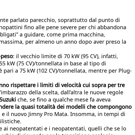
nte parlato parecchio, soprattutto dal punto di
onopattini fino alle pene severe per chi abbandona
bligati” a guidare, come prima macchina,
tà massima, per almeno un anno dopo aver preso la
-peso
: il vecchio limite di 70 kW (95 CV), infatti,
5 kW (75 CV)/tonnellata in base al tipo di
 è pari a 75 kW (102 CV)/tonnellata, mentre per Plug-
no rispettare i limiti di velocità cui sopra per tre
barazzo della scelta, dall’altra le nuove regole
Suzuki
che, se fino a qualche mese fa aveva
ndere la quasi totalità dei modelli che compongono
brid e il nuovo Jimny Pro Mata. Insomma, in tempi di
listiche.
i neopatentati e i neopatentati, quelli che se lo