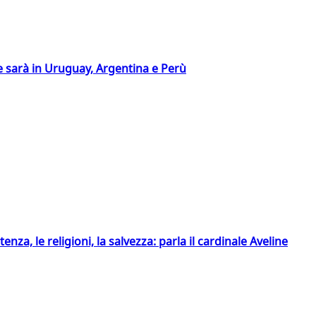
 sarà in Uruguay, Argentina e Perù
tenza, le religioni, la salvezza: parla il cardinale Aveline