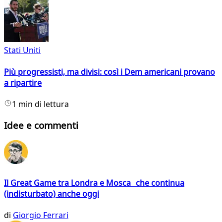
Stati Uniti
Più progressisti, ma divisi: così i Dem americani provano
a ripartire
1 min di lettura
Idee e commenti
Il Great Game tra Londra e Mosca che continua
(indisturbato) anche oggi
di
Giorgio Ferrari