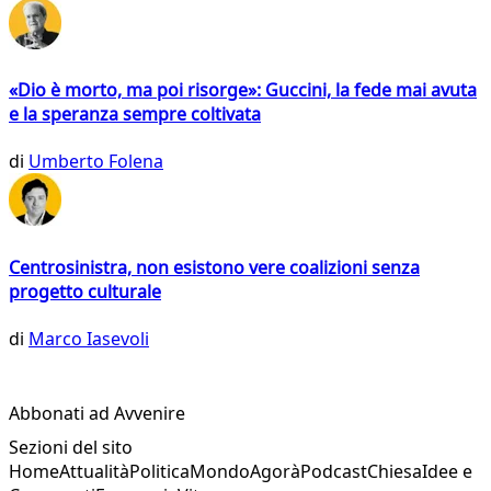
«Dio è morto, ma poi risorge»: Guccini, la fede mai avuta
e la speranza sempre coltivata
di
Umberto Folena
Centrosinistra, non esistono vere coalizioni senza
progetto culturale
di
Marco Iasevoli
Abbonati ad Avvenire
Sezioni del sito
Home
Attualità
Politica
Mondo
Agorà
Podcast
Chiesa
Idee e