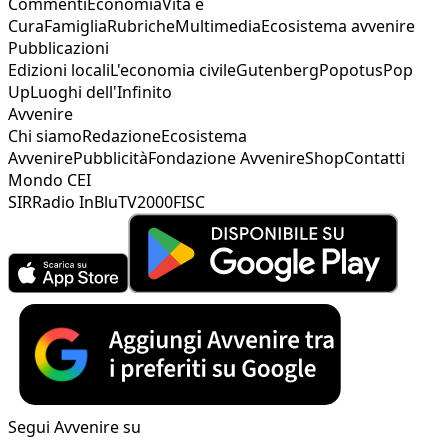
Commenti
Economia
Vita e
Cura
Famiglia
Rubriche
Multimedia
Ecosistema avvenire
Pubblicazioni
Edizioni locali
L'economia civile
Gutenberg
Popotus
Pop
Up
Luoghi dell'Infinito
Avvenire
Chi siamo
Redazione
Ecosistema
Avvenire
Pubblicità
Fondazione Avvenire
Shop
Contatti
Mondo CEI
SIR
Radio InBlu
TV2000
FISC
Segui Avvenire su