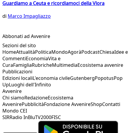
Guardiamo a Ceuta e ricordiamoci della Vlora
di
Marco Impagliazzo
Abbonati ad Avvenire
Sezioni del sito
Home
Attualità
Politica
Mondo
Agorà
Podcast
Chiesa
Idee e
Commenti
Economia
Vita e
Cura
Famiglia
Rubriche
Multimedia
Ecosistema avvenire
Pubblicazioni
Edizioni locali
L'economia civile
Gutenberg
Popotus
Pop
Up
Luoghi dell'Infinito
Avvenire
Chi siamo
Redazione
Ecosistema
Avvenire
Pubblicità
Fondazione Avvenire
Shop
Contatti
Mondo CEI
SIR
Radio InBlu
TV2000
FISC