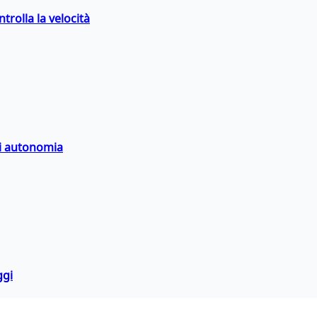
trolla la velocità
di autonomia
ggi