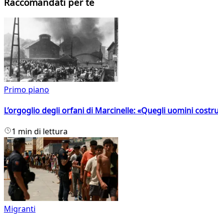
Raccomandati per te
Primo piano
L’orgoglio degli orfani di Marcinelle: «Quegli uomini costr
1 min di lettura
Migranti