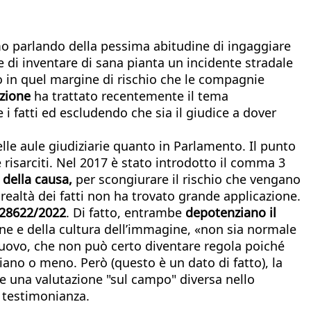
mo parlando della pessima abitudine di ingaggiare
 di inventare di sana pianta un incidente stradale
o in quel margine di rischio che le compagnie
azione
ha trattato recentemente il tema
 i fatti ed escludendo che sia il giudice a dover
elle aule giudiziarie quanto in Parlamento. Il punto
 risarciti. Nel 2017 è stato introdotto il comma 3
o della causa,
per scongiurare il rischio che vengano
 realtà dei fatti non ha trovato grande applicazione.
e 28622/2022
. Di fatto, entrambe
depotenziano il
ne e della cultura dell’immagine, «non sia normale
nuovo, che non può certo diventare regola poiché
iano o meno. Però (questo è un dato di fatto), la
re una valutazione "sul campo" diversa nello
a testimonianza.