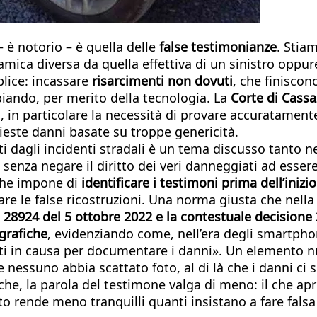
 – è notorio – è quella delle
false testimonianze
. Stia
ica diversa da quella effettiva di un sinistro oppure
lice: incassare
risarcimenti non dovuti
, che finiscon
iando, per merito della tecnologia. La
Corte di Cass
a, in particolare la necessità di provare accuratamente
chieste danni basate su troppe genericità.
ti dagli incidenti stradali è un tema discusso tanto n
 senza negare il diritto dei veri danneggiati ad essere
 che impone di
identificare i testimoni prima dell’inizi
are le false ricostruzioni. Una norma giusta che nella
a 28924 del 5 ottobre 2022 e la contestuale decision
grafiche
, evidenziando come, nell’era degli smartpho
arti in causa per documentare i danni». Un elemento 
nessuno abbia scattato foto, al di là che i danni ci s
che, la parola del testimone valga di meno: il che ap
utto rende meno tranquilli quanti insistano a fare fals