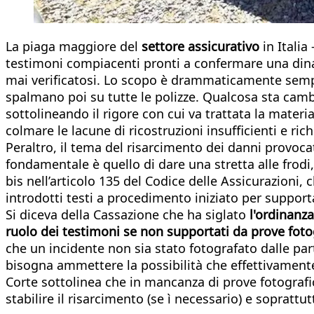
La piaga maggiore del
settore assicurativo
in Italia
testimoni compiacenti pronti a confermare una dinam
mai verificatosi. Lo scopo è drammaticamente semp
spalmano poi su tutte le polizze. Qualcosa sta camb
sottolineando il rigore con cui va trattata la materi
colmare le lacune di ricostruzioni insufficienti e ri
Peraltro, il tema del risarcimento dei danni provoca
fondamentale è quello di dare una stretta alle frodi,
bis nell’articolo 135 del Codice delle Assicurazioni,
introdotti testi a procedimento iniziato per support
Si diceva della Cassazione che ha siglato
l'ordinanz
ruolo dei testimoni se non supportati da prove foto
che un incidente non sia stato fotografato dalle p
bisogna ammettere la possibilità che effettivamente 
Corte sottolinea che in mancanza di prove fotografi
stabilire il risarcimento (se ì necessario) e sopratt