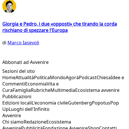
Giorgia e Pedro, i due «opposti» che tirando la corda
rischiano di spezzare l'Europa
di
Marco Iasevoli
Abbonati ad Avvenire
Sezioni del sito
Home
Attualità
Politica
Mondo
Agorà
Podcast
Chiesa
Idee e
Commenti
Economia
Vita e
Cura
Famiglia
Rubriche
Multimedia
Ecosistema avvenire
Pubblicazioni
Edizioni locali
L'economia civile
Gutenberg
Popotus
Pop
Up
Luoghi dell'Infinito
Avvenire
Chi siamo
Redazione
Ecosistema
Avvenire
Pubblicità
Fondazione Avvenire
Shop
Contatti