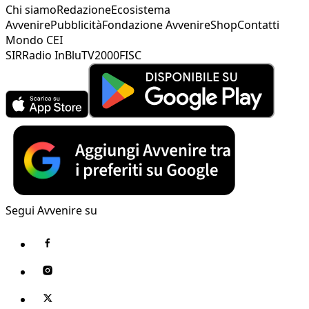
Chi siamo
Redazione
Ecosistema
Avvenire
Pubblicità
Fondazione Avvenire
Shop
Contatti
Mondo CEI
SIR
Radio InBlu
TV2000
FISC
Segui Avvenire su