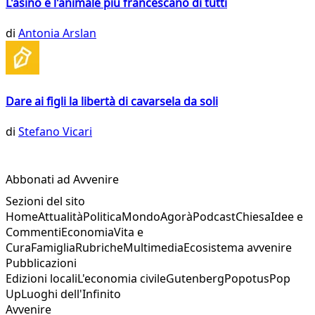
L'asino è l'animale più francescano di tutti
di
Antonia Arslan
Dare ai figli la libertà di cavarsela da soli
di
Stefano Vicari
Abbonati ad Avvenire
Sezioni del sito
Home
Attualità
Politica
Mondo
Agorà
Podcast
Chiesa
Idee e
Commenti
Economia
Vita e
Cura
Famiglia
Rubriche
Multimedia
Ecosistema avvenire
Pubblicazioni
Edizioni locali
L'economia civile
Gutenberg
Popotus
Pop
Up
Luoghi dell'Infinito
Avvenire