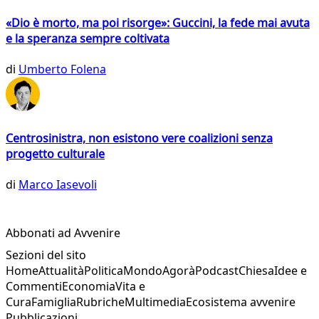
«Dio è morto, ma poi risorge»: Guccini, la fede mai avuta
e la speranza sempre coltivata
di
Umberto Folena
Centrosinistra, non esistono vere coalizioni senza
progetto culturale
di
Marco Iasevoli
Abbonati ad Avvenire
Sezioni del sito
Home
Attualità
Politica
Mondo
Agorà
Podcast
Chiesa
Idee e
Commenti
Economia
Vita e
Cura
Famiglia
Rubriche
Multimedia
Ecosistema avvenire
Pubblicazioni