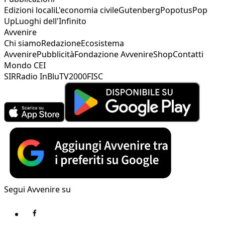
Edizioni locali
L'economia civile
Gutenberg
Popotus
Pop
Up
Luoghi dell'Infinito
Avvenire
Chi siamo
Redazione
Ecosistema
Avvenire
Pubblicità
Fondazione Avvenire
Shop
Contatti
Mondo CEI
SIR
Radio InBlu
TV2000
FISC
Segui Avvenire su