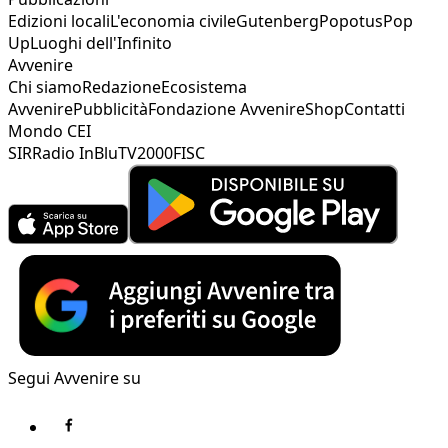
Edizioni locali
L'economia civile
Gutenberg
Popotus
Pop
Up
Luoghi dell'Infinito
Avvenire
Chi siamo
Redazione
Ecosistema
Avvenire
Pubblicità
Fondazione Avvenire
Shop
Contatti
Mondo CEI
SIR
Radio InBlu
TV2000
FISC
Segui Avvenire su