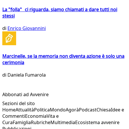
La "folla" ci riguarda, siamo chiamati a dare tutti noi
stessi
di
Enrico Giovannini
Marcinelle, se la memoria non diventa azione è solo una
cerimonia
di
Daniela Fumarola
Abbonati ad Avvenire
Sezioni del sito
Home
Attualità
Politica
Mondo
Agorà
Podcast
Chiesa
Idee e
Commenti
Economia
Vita e
Cura
Famiglia
Rubriche
Multimedia
Ecosistema avvenire
Pubblicazioni