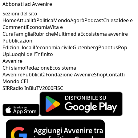
Abbonati ad Avvenire
Sezioni del sito
Home
Attualità
Politica
Mondo
Agorà
Podcast
Chiesa
Idee e
Commenti
Economia
Vita e
Cura
Famiglia
Rubriche
Multimedia
Ecosistema avvenire
Pubblicazioni
Edizioni locali
L'economia civile
Gutenberg
Popotus
Pop
Up
Luoghi dell'Infinito
Avvenire
Chi siamo
Redazione
Ecosistema
Avvenire
Pubblicità
Fondazione Avvenire
Shop
Contatti
Mondo CEI
SIR
Radio InBlu
TV2000
FISC