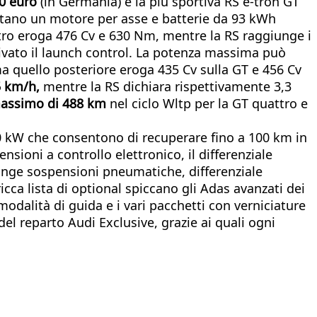
00 euro
(in Germania) e la più sportiva RS e-tron GT
ottano un motore per asse e batterie da 93 kWh
attro eroga 476 Cv e 630 Nm, mentre la RS raggiunge i
vato il launch control. La potenza massima può
a quello posteriore eroga 435 Cv sulla GT e 456 Cv
5 km/h,
mentre la RS dichiara rispettivamente 3,3
e massimo di 488 km
nel ciclo Wltp per la GT quattro e
270 kW che consentono di recuperare fino a 100 km in
nsioni a controllo elettronico, il differenziale
iunge sospensioni pneumatiche, differenziale
icca lista di optional spiccano gli Adas avanzati dei
 modalità di guida e i vari pacchetti con verniciature
 del reparto Audi Exclusive, grazie ai quali ogni