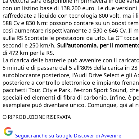
La vettura sarà disponibile in primavera in due vari
con un listino base di 138.200 euro. Le due version
raffreddate a liquido con tecnologia 800 volt, ma i 
588 Cv e 830 Nm: possono contare su un boost tempo
così aumentare rispettivamente a 530 e 646 Cv. Il m
sulla RS Scontate le prestazioni da urlo. La GT tocc
secondi e 250 km/h.
Sull'autonomia, per il momento
di 472 km per la RS.
La ricarica delle batterie può avvenire con il caric
5 minuti e di passare dal 5 all'80% della carica in 23
autobloccante posteriore, l'Audi Drive Select e gli
posteriore a controllo elettronico e impianto frenant
pacchetti Tour, City e Park, l'e-tron Sport Sound, che
speciali ed elementi di fibra di carbonio. Infine, è p
esemplare può diventare unico. Comunque, già al nat
© RIPRODUZIONE RISERVATA
Seguici anche su Google Discover di Avvenire