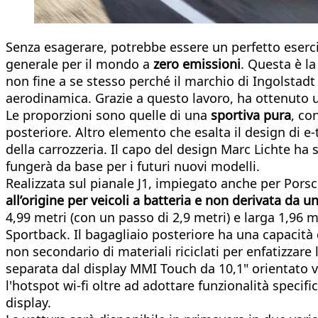
Senza esagerare, potrebbe essere un perfetto eserciz
generale per il mondo a
zero emissioni
. Questa è l
non fine a se stesso perché il marchio di Ingolstadt 
aerodinamica. Grazie a questo lavoro, ha ottenuto u
Le proporzioni sono quelle di una
sportiva pura
, co
posteriore. Altro elemento che esalta il design di e-t
della carrozzeria. Il capo del design Marc Lichte ha 
fungerà da base per i futuri nuovi modelli.
Realizzata sul pianale J1, impiegato anche per Porsc
all’origine per veicoli a batteria e non derivata da u
4,99 metri (con un passo di 2,9 metri) e larga 1,96 m
Sportback. Il bagagliaio posteriore ha una capacità di
non secondario di materiali riciclati per enfatizzar
separata dal display MMI Touch da 10,1" orientato ve
l'hotspot wi-fi oltre ad adottare funzionalità specif
display.