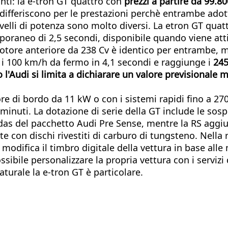
anti: la e-tron GT quattro con
prezzi a partire da 99.8
i differiscono per le prestazioni perchè entrambe ad
livelli di potenza sono molto diversi. La etron GT qu
raneo di 2,5 secondi, disponibile quando viene atti
otore anteriore da 238 Cv è identico per entrambe, m
a i 100 km/h da fermo in 4,1 secondi e raggiunge i
24
 l'Audi si limita a dichiarare un valore previsional
atore di bordo da 11 kW o con i sistemi rapidi fino a 
 minuti. La dotazione di serie della GT include le sospe
 Adas del pacchetto Audi Pre Sense, mentre la RS agg
e con dischi rivestiti di carburo di tungsteno. Nella r
 modifica il timbro digitale della vettura in base alle
ossibile personalizzare la propria vettura con i servizi
urale la e-tron GT è particolare.