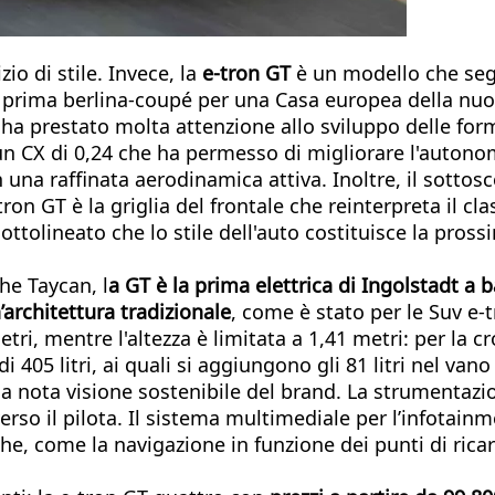
io di stile. Invece, la
e-tron GT
è un modello che se
a prima berlina-coupé per una Casa europea della nuo
ha prestato molta attenzione allo sviluppo delle forme
n CX di 0,24 che ha permesso di migliorare l'autonom
n una raffinata aerodinamica attiva. Inoltre, il sotto
ron GT è la griglia del frontale che reinterpreta il cl
sottolineato che lo stile dell'auto costituisce la pros
he Taycan, l
a GT è la prima elettrica di Ingolstadt a 
n’architettura tradizionale
, come è stato per le Suv e-
etri, mentre l'altezza è limitata a 1,41 metri: per la 
 405 litri, ai quali si aggiungono gli 81 litri nel vano
e la nota visione sostenibile del brand. La strumentaz
rso il pilota. Il sistema multimediale per l’infotainm
iche, come la navigazione in funzione dei punti di rica