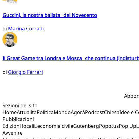
Guccini, la nostra ballata del Novecento
di
Marina Corradi
Il Great Game tra Londra e Mosca che continua (indistur
di
Giorgio Ferrari
Abbon
Sezioni del sito
Home
Attualità
Politica
Mondo
Agorà
Podcast
Chiesa
Idee e 
Pubblicazioni
Edizioni locali
L'economia civile
Gutenberg
Popotus
Pop Up
L
Avvenire