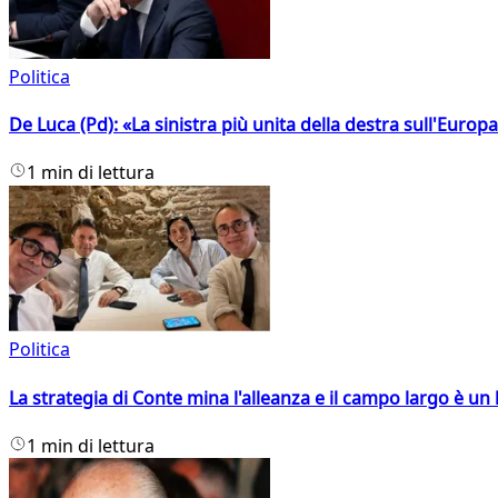
Politica
De Luca (Pd): «La sinistra più unita della destra sull'Europ
1 min di lettura
Politica
La strategia di Conte mina l'alleanza e il campo largo è un 
1 min di lettura