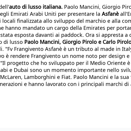
ell'
auto di lusso italiana.
Paolo Mancini, Giorgio Pirol
li Emirati Arabi Uniti per presentare la
Asfanè
all'
locali finalizzata allo sviluppo del marchio e alla c
 che hanno mandato un cargo della Emirates per portar
tata esposta davanti ai paddock. Ora si appresta a deb
o di lusso
Paolo Mancini, Giorgio Pirolo e Carlo Pirol
i. "Fv Frangivento Asfanè è un tributo al made in Ital
ttivo è rendere Frangivento un nome noto per design e
"Il progetto che ho sviluppato per il Medio Oriente 
abi e Dubai sono un momento importante nello svilup
McLaren, Lamborghini e Fiat. Paolo Mancini e la sua f
erazioni e hanno lavorato con i principali marchi di 