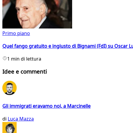
Primo piano
Quel fango gratuito e ingiusto di Bignami (FdI) su Oscar Lu
1 min di lettura
Idee e commenti
Gli immigrati eravamo noi, a Marcinelle
di
Luca Mazza