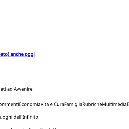
bato) anche oggi
ati ad Avvenire
Commenti
Economia
Vita e Cura
Famiglia
Rubriche
Multimedia
uoghi dell'Infinito