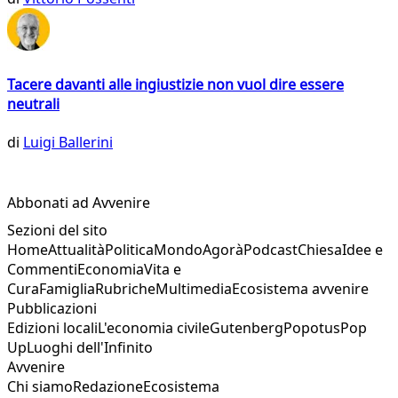
Tacere davanti alle ingiustizie non vuol dire essere
neutrali
di
Luigi Ballerini
Abbonati ad Avvenire
Sezioni del sito
Home
Attualità
Politica
Mondo
Agorà
Podcast
Chiesa
Idee e
Commenti
Economia
Vita e
Cura
Famiglia
Rubriche
Multimedia
Ecosistema avvenire
Pubblicazioni
Edizioni locali
L'economia civile
Gutenberg
Popotus
Pop
Up
Luoghi dell'Infinito
Avvenire
Chi siamo
Redazione
Ecosistema