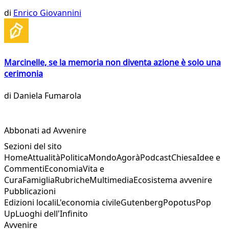
di
Enrico Giovannini
Marcinelle, se la memoria non diventa azione è solo una
cerimonia
di
Daniela Fumarola
Abbonati ad Avvenire
Sezioni del sito
Home
Attualità
Politica
Mondo
Agorà
Podcast
Chiesa
Idee e
Commenti
Economia
Vita e
Cura
Famiglia
Rubriche
Multimedia
Ecosistema avvenire
Pubblicazioni
Edizioni locali
L'economia civile
Gutenberg
Popotus
Pop
Up
Luoghi dell'Infinito
Avvenire