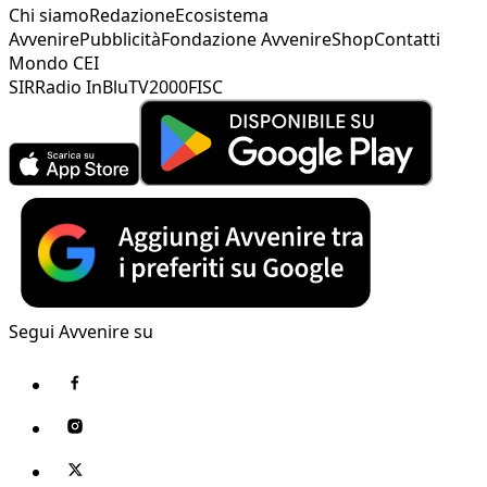
Chi siamo
Redazione
Ecosistema
Avvenire
Pubblicità
Fondazione Avvenire
Shop
Contatti
Mondo CEI
SIR
Radio InBlu
TV2000
FISC
Segui Avvenire su