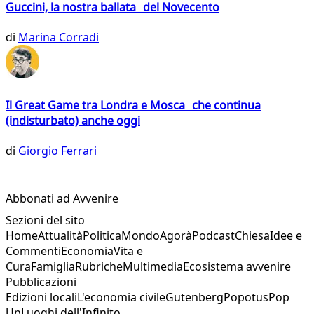
Guccini, la nostra ballata del Novecento
di
Marina Corradi
Il Great Game tra Londra e Mosca che continua
(indisturbato) anche oggi
di
Giorgio Ferrari
Abbonati ad Avvenire
Sezioni del sito
Home
Attualità
Politica
Mondo
Agorà
Podcast
Chiesa
Idee e
Commenti
Economia
Vita e
Cura
Famiglia
Rubriche
Multimedia
Ecosistema avvenire
Pubblicazioni
Edizioni locali
L'economia civile
Gutenberg
Popotus
Pop
Up
Luoghi dell'Infinito