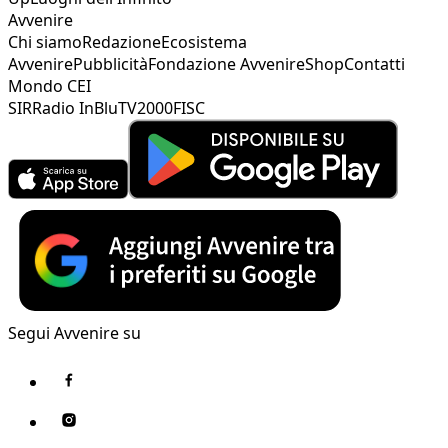
Avvenire
Chi siamo
Redazione
Ecosistema
Avvenire
Pubblicità
Fondazione Avvenire
Shop
Contatti
Mondo CEI
SIR
Radio InBlu
TV2000
FISC
Segui Avvenire su