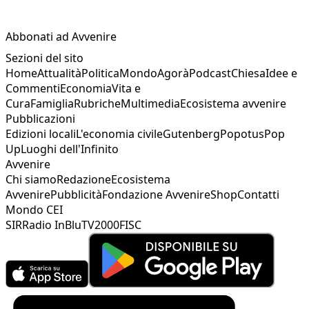
Abbonati ad Avvenire
Sezioni del sito
Home
Attualità
Politica
Mondo
Agorà
Podcast
Chiesa
Idee e
Commenti
Economia
Vita e
Cura
Famiglia
Rubriche
Multimedia
Ecosistema avvenire
Pubblicazioni
Edizioni locali
L'economia civile
Gutenberg
Popotus
Pop
Up
Luoghi dell'Infinito
Avvenire
Chi siamo
Redazione
Ecosistema
Avvenire
Pubblicità
Fondazione Avvenire
Shop
Contatti
Mondo CEI
SIR
Radio InBlu
TV2000
FISC