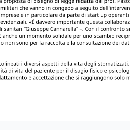
proposta di disegno di legge redatta dal prof. Pastor
militari che vanno in congedo a seguito dell'intervent
prese e in particolare da parte di start up operanti 
revidenziali. «È davvero importante questa collaborazi
udi sanitari “Giuseppe Cannarella” –. Con il confronto
rni. È anche un momento solidale per uno scambio recip
mo non sono per la raccolta e la consultazione dei da
eati i diversi aspetti della vita degli stomatizzati. 
ità di vita del paziente per il disagio fisico e psicol
attamento e accettazione che si raggiungono solo me