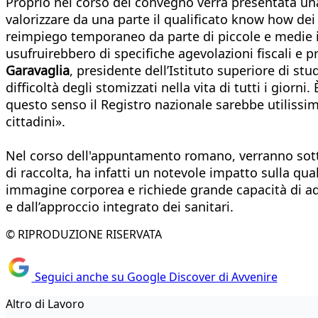
Proprio nel corso del convegno verrà presentata una 
valorizzare da una parte il qualificato know how dei 
reimpiego temporaneo da parte di piccole e medie im
usufruirebbero di specifiche agevolazioni fiscali e p
Garavaglia
, presidente dell’Istituto superiore di st
difficoltà degli stomizzati nella vita di tutti i gio
questo senso il Registro nazionale sarebbe utilissi
cittadini».
Nel corso dell'appuntamento romano, verranno sottolin
di raccolta, ha infatti un notevole impatto sulla qual
immagine corporea e richiede grande capacità di ad
e dall’approccio integrato dei sanitari.
© RIPRODUZIONE RISERVATA
Seguici anche su Google Discover di Avvenire
Altro di Lavoro