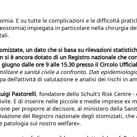
stomia. E su tutte le complicazioni e le difficoltà pr
leostomia) impiegata in particolare nella chirurgia de
ali.
omizzate, un dato che si basa su rilevazioni statisti
on si è ancora dotato di un Registro nazionale che co
iugno dalle ore 9 alle 15.30 presso il Circolo Ufficia
ilitare e sanità civile a confronto. Dati epidemiologi
pa dell’attività di valutazione e analisi dei rischi in 
uigi Pastorelli
, fondatore dello Schult’z Risk Centre -
civile. E di inserire nelle piccole e medie imprese ex
ione per proporre al decisore, al ministero della Sani
attivazione del Registro nazionale degli stomizzati, c
e patologia sul nostro welfare».