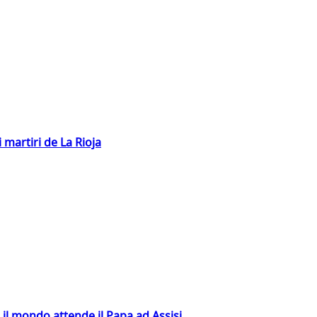
 martiri de La Rioja
 il mondo attende il Papa ad Assisi