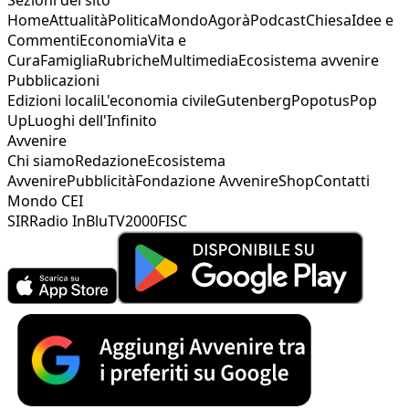
Home
Attualità
Politica
Mondo
Agorà
Podcast
Chiesa
Idee e
Commenti
Economia
Vita e
Cura
Famiglia
Rubriche
Multimedia
Ecosistema avvenire
Pubblicazioni
Edizioni locali
L'economia civile
Gutenberg
Popotus
Pop
Up
Luoghi dell'Infinito
Avvenire
Chi siamo
Redazione
Ecosistema
Avvenire
Pubblicità
Fondazione Avvenire
Shop
Contatti
Mondo CEI
SIR
Radio InBlu
TV2000
FISC