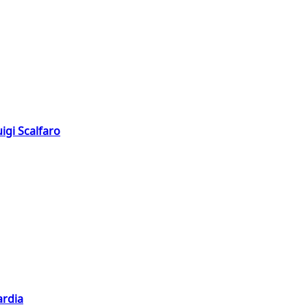
igi Scalfaro
ardia