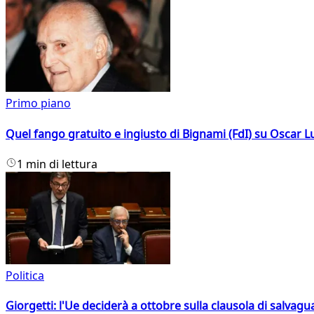
Primo piano
Quel fango gratuito e ingiusto di Bignami (FdI) su Oscar Lu
1 min di lettura
Politica
Giorgetti: l'Ue deciderà a ottobre sulla clausola di salvagu