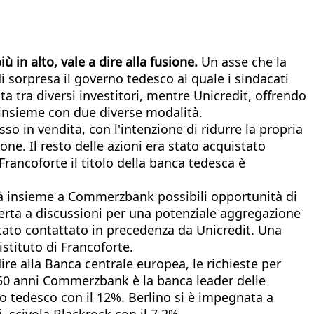
in alto, vale a dire alla fusione.
Un asse che la
 sorpresa il governo tedesco al quale i sindacati
ta tra diversi investitori, mentre Unicredit, offrendo
 insieme con due diverse modalità.
sso in vendita, con l'intenzione di ridurre la propria
one. Il resto delle azioni era stato acquistato
 Francoforte il titolo della banca tedesca è
erà insieme a Commerzbank possibili opportunità di
erta a discussioni per una potenziale aggregazione
 stato contattato in precedenza da Unicredit. Una
stituto di Francoforte.
ire alla Banca centrale europea, le richieste per
150 anni Commerzbank è la banca leader delle
no tedesco con il 12%. Berlino si è impegnata a
, scivola Blackrock con il 7,2%.