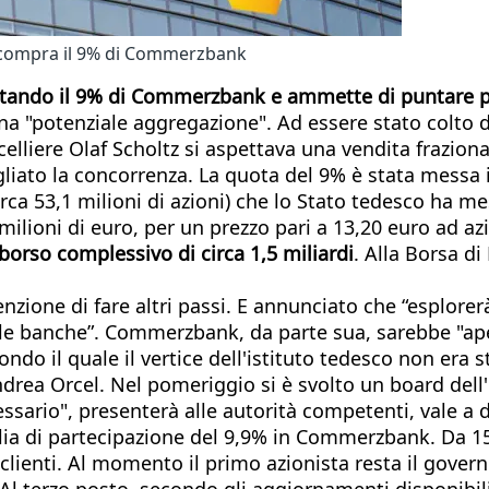
 compra il 9% di Commerzbank
stando il 9% di Commerzbank e ammette di puntare più 
a "potenziale aggregazione". Ad essere stato colto di
elliere Olaf Scholtz si aspettava una vendita fraziona
agliato la concorrenza. La quota del 9% è stata messa
rca 53,1 milioni di azioni) che lo Stato tedesco ha me
ilioni di euro, per un prezzo pari a 13,20 euro ad azi
orso complessivo di circa 1,5 miliardi
. Alla Borsa di
enzione di fare altri passi. E annunciato che “esplor
e le banche”. Commerzbank, da parte sua, sarebbe "ap
condo il quale il vertice dell'istituto tedesco non era
drea Orcel. Nel pomeriggio si è svolto un board dell'i
ssario", presenterà alle autorità competenti, vale a d
lia di partecipazione del 9,9% in Commerzbank. Da 
clienti. Al momento il primo azionista resta il gover
. Al terzo posto, secondo gli aggiornamenti disponibili