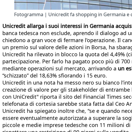
Fotogramma | Unicredit fa shopping in Germania e
Unicredit allarga i suoi interessi in Germania acqui
banca tedesca non esclude, aprendo il dialogo ad un
chiedono a gran voce di fermare l’operazione. Il canc
un premio sul valore delle azioni in Borsa, ha sbar
Unicredit ha rilevato in blocco la quota del 4,49% (ci
partecipazione. Per farlo ha pagato poco più di 700 m
mediante operazioni sul mercato, arrivando a
un esb
“schizzato” del 18,63% sfiorando i 15 euro.
Unicredit in una nota ha messo nero su bianco l’int
creazione di valore per gli stakeholder di entramb
con UniCredit" riporta il sito del Financial Times se
telefonata di cortesia sarebbe stata fatta dal Ceo An
Unicredit ha spiegato inoltre che, "se e quando nece
essere eventualmente autorizzata a superare la sog
piccole e medie imprese tedesche con 11 milioni di 
rispettare una restrizione di 90 giorni sulle vendite