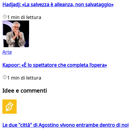
Hadjadj: «La salvezza è alleanza, non salvataggio»
1 min di lettura
Arte
Kapoor: «È lo spettatore che completa l’opera»
1 min di lettura
Idee e commenti
Le due "città" di Agostino vivono entrambe dentro di noi