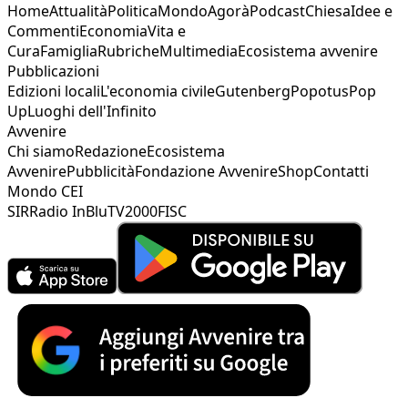
Home
Attualità
Politica
Mondo
Agorà
Podcast
Chiesa
Idee e
Commenti
Economia
Vita e
Cura
Famiglia
Rubriche
Multimedia
Ecosistema avvenire
Pubblicazioni
Edizioni locali
L'economia civile
Gutenberg
Popotus
Pop
Up
Luoghi dell'Infinito
Avvenire
Chi siamo
Redazione
Ecosistema
Avvenire
Pubblicità
Fondazione Avvenire
Shop
Contatti
Mondo CEI
SIR
Radio InBlu
TV2000
FISC