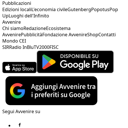
Pubblicazioni
Edizioni locali
L'economia civile
Gutenberg
Popotus
Pop
Up
Luoghi dell'Infinito
Avvenire
Chi siamo
Redazione
Ecosistema
Avvenire
Pubblicità
Fondazione Avvenire
Shop
Contatti
Mondo CEI
SIR
Radio InBlu
TV2000
FISC
Segui Avvenire su