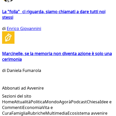
La "folla" ci riguarda, siamo chiamati a dare tutti noi
stessi
di
Enrico Giovannini
Marcinelle, se la memoria non diventa azione è solo una
cerimonia
di
Daniela Fumarola
Abbonati ad Avvenire
Sezioni del sito
Home
Attualità
Politica
Mondo
Agorà
Podcast
Chiesa
Idee e
Commenti
Economia
Vita e
Cura
Famiglia
Rubriche
Multimedia
Ecosistema avvenire