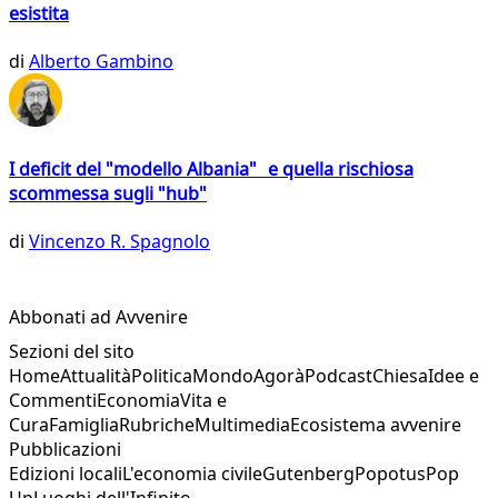
esistita
di
Alberto Gambino
I deficit del "modello Albania" e quella rischiosa
scommessa sugli "hub"
di
Vincenzo R. Spagnolo
Abbonati ad Avvenire
Sezioni del sito
Home
Attualità
Politica
Mondo
Agorà
Podcast
Chiesa
Idee e
Commenti
Economia
Vita e
Cura
Famiglia
Rubriche
Multimedia
Ecosistema avvenire
Pubblicazioni
Edizioni locali
L'economia civile
Gutenberg
Popotus
Pop
Up
Luoghi dell'Infinito