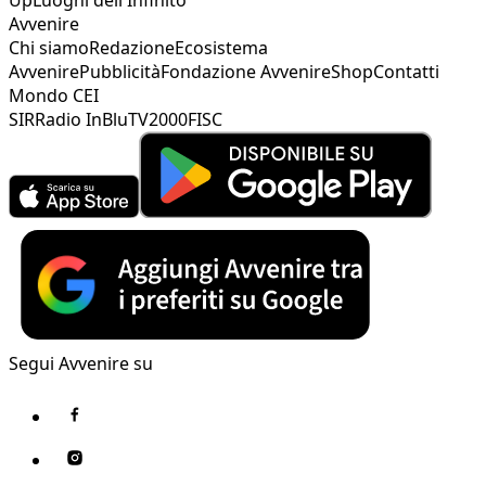
Avvenire
Chi siamo
Redazione
Ecosistema
Avvenire
Pubblicità
Fondazione Avvenire
Shop
Contatti
Mondo CEI
SIR
Radio InBlu
TV2000
FISC
Segui Avvenire su