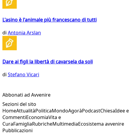
L'asino è l'animale più francescano di tutti
di
Antonia Arslan
Dare ai figli la libertà di cavarsela da soli
di
Stefano Vicari
Abbonati ad Avvenire
Sezioni del sito
Home
Attualità
Politica
Mondo
Agorà
Podcast
Chiesa
Idee e
Commenti
Economia
Vita e
Cura
Famiglia
Rubriche
Multimedia
Ecosistema avvenire
Pubblicazioni