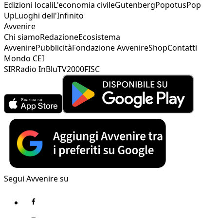
Edizioni locali
L'economia civile
Gutenberg
Popotus
Pop
Up
Luoghi dell'Infinito
Avvenire
Chi siamo
Redazione
Ecosistema
Avvenire
Pubblicità
Fondazione Avvenire
Shop
Contatti
Mondo CEI
SIR
Radio InBlu
TV2000
FISC
Segui Avvenire su