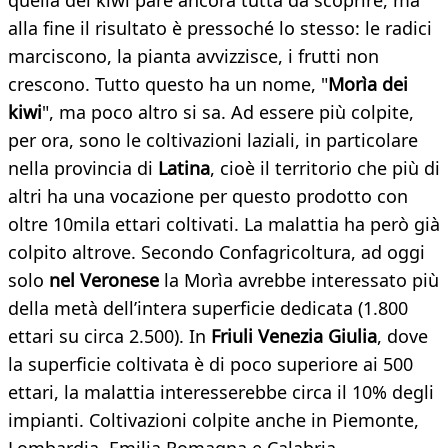
quella dei kiwi pare ancora tutta da scoprire, ma
alla fine il risultato è pressoché lo stesso: le radici
marciscono, la pianta avvizzisce, i frutti non
crescono. Tutto questo ha un nome, "
Morìa dei
kiwi
", ma poco altro si sa. Ad essere più colpite,
per ora, sono le coltivazioni laziali, in particolare
nella provincia di
Latina
, cioè il territorio che più di
altri ha una vocazione per questo prodotto con
oltre 10mila ettari coltivati. La malattia ha però già
colpito altrove. Secondo Confagricoltura, ad oggi
solo
nel Veronese
la Morìa avrebbe interessato più
della metà dell’intera superficie dedicata (1.800
ettari su circa 2.500). In
Friuli Venezia Giulia
, dove
la superficie coltivata è di poco superiore ai 500
ettari, la malattia interesserebbe circa il 10% degli
impianti. Coltivazioni colpite anche in Piemonte,