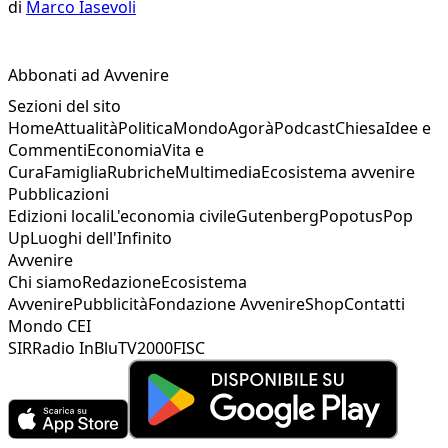
di
Marco Iasevoli
Abbonati ad Avvenire
Sezioni del sito
Home
Attualità
Politica
Mondo
Agorà
Podcast
Chiesa
Idee e
Commenti
Economia
Vita e
Cura
Famiglia
Rubriche
Multimedia
Ecosistema avvenire
Pubblicazioni
Edizioni locali
L'economia civile
Gutenberg
Popotus
Pop
Up
Luoghi dell'Infinito
Avvenire
Chi siamo
Redazione
Ecosistema
Avvenire
Pubblicità
Fondazione Avvenire
Shop
Contatti
Mondo CEI
SIR
Radio InBlu
TV2000
FISC