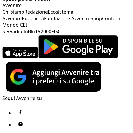
Avvenire
Chi siamo
Redazione
Ecosistema
Avvenire
Pubblicità
Fondazione Avvenire
Shop
Contatti
Mondo CEI
SIR
Radio InBlu
TV2000
FISC
Segui Avvenire su