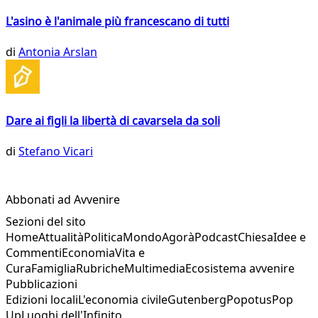
L'asino è l'animale più francescano di tutti
di
Antonia Arslan
Dare ai figli la libertà di cavarsela da soli
di
Stefano Vicari
Abbonati ad Avvenire
Sezioni del sito
Home
Attualità
Politica
Mondo
Agorà
Podcast
Chiesa
Idee e
Commenti
Economia
Vita e
Cura
Famiglia
Rubriche
Multimedia
Ecosistema avvenire
Pubblicazioni
Edizioni locali
L'economia civile
Gutenberg
Popotus
Pop
Up
Luoghi dell'Infinito