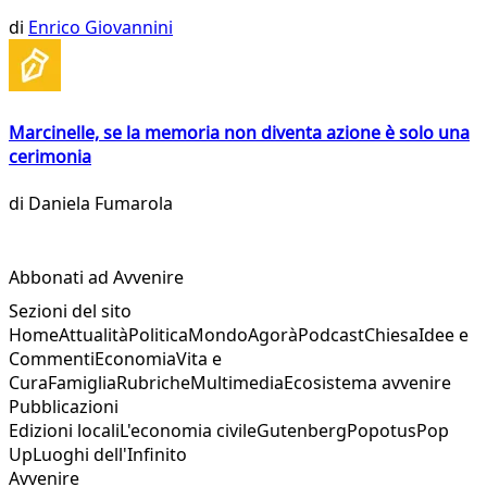
di
Enrico Giovannini
Marcinelle, se la memoria non diventa azione è solo una
cerimonia
di
Daniela Fumarola
Abbonati ad Avvenire
Sezioni del sito
Home
Attualità
Politica
Mondo
Agorà
Podcast
Chiesa
Idee e
Commenti
Economia
Vita e
Cura
Famiglia
Rubriche
Multimedia
Ecosistema avvenire
Pubblicazioni
Edizioni locali
L'economia civile
Gutenberg
Popotus
Pop
Up
Luoghi dell'Infinito
Avvenire