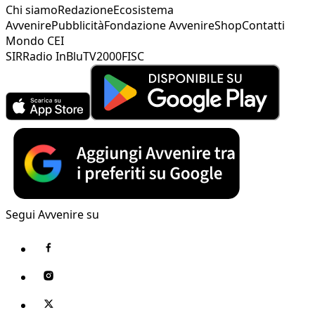
Chi siamo
Redazione
Ecosistema
Avvenire
Pubblicità
Fondazione Avvenire
Shop
Contatti
Mondo CEI
SIR
Radio InBlu
TV2000
FISC
Segui Avvenire su