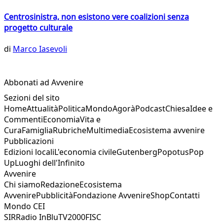
Centrosinistra, non esistono vere coalizioni senza
progetto culturale
di
Marco Iasevoli
Abbonati ad Avvenire
Sezioni del sito
Home
Attualità
Politica
Mondo
Agorà
Podcast
Chiesa
Idee e
Commenti
Economia
Vita e
Cura
Famiglia
Rubriche
Multimedia
Ecosistema avvenire
Pubblicazioni
Edizioni locali
L'economia civile
Gutenberg
Popotus
Pop
Up
Luoghi dell'Infinito
Avvenire
Chi siamo
Redazione
Ecosistema
Avvenire
Pubblicità
Fondazione Avvenire
Shop
Contatti
Mondo CEI
SIR
Radio InBlu
TV2000
FISC