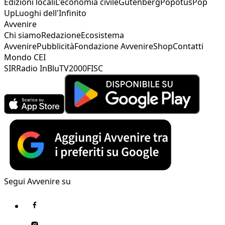
Edizioni locali
L'economia civile
Gutenberg
Popotus
Pop
Up
Luoghi dell'Infinito
Avvenire
Chi siamo
Redazione
Ecosistema
Avvenire
Pubblicità
Fondazione Avvenire
Shop
Contatti
Mondo CEI
SIR
Radio InBlu
TV2000
FISC
Segui Avvenire su