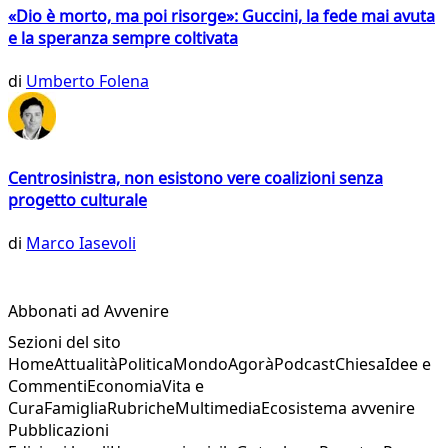
«Dio è morto, ma poi risorge»: Guccini, la fede mai avuta
e la speranza sempre coltivata
di
Umberto Folena
Centrosinistra, non esistono vere coalizioni senza
progetto culturale
di
Marco Iasevoli
Abbonati ad Avvenire
Sezioni del sito
Home
Attualità
Politica
Mondo
Agorà
Podcast
Chiesa
Idee e
Commenti
Economia
Vita e
Cura
Famiglia
Rubriche
Multimedia
Ecosistema avvenire
Pubblicazioni