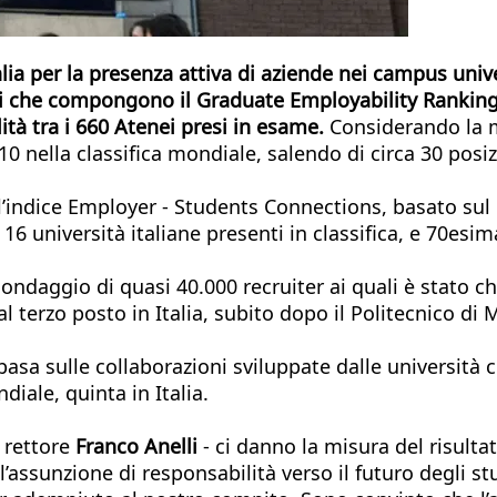
lia per la presenza attiva di aziende nei campus unive
ori che compongono il Graduate Employability Ranking 
ità tra i 660 Atenei presi in esame.
Considerando la me
10 nella classifica mondiale, salendo di circa 30 posiz
o l’indice Employer - Students Connections, basato s
e 16 università italiane presenti in classifica, e 70es
ndaggio di quasi 40.000 recruiter ai quali è stato chi
l terzo posto in Italia, subito dopo il Politecnico di 
asa sulle collaborazioni sviluppate dalle università c
diale, quinta in Italia.
 rettore
Franco Anelli
- ci danno la misura del risulta
l’assunzione di responsabilità verso il futuro degli 