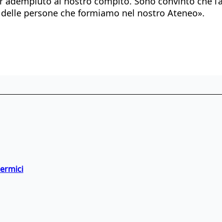
er adempiuto al nostro compito. Sono convinto che l’
à delle persone che formiamo nel nostro Ateneo».
termici