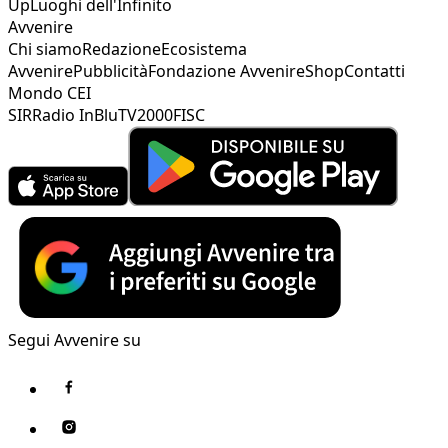
Up
Luoghi dell'Infinito
Avvenire
Chi siamo
Redazione
Ecosistema
Avvenire
Pubblicità
Fondazione Avvenire
Shop
Contatti
Mondo CEI
SIR
Radio InBlu
TV2000
FISC
Segui Avvenire su