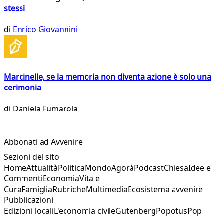
stessi
di
Enrico Giovannini
Marcinelle, se la memoria non diventa azione è solo una
cerimonia
di
Daniela Fumarola
Abbonati ad Avvenire
Sezioni del sito
Home
Attualità
Politica
Mondo
Agorà
Podcast
Chiesa
Idee e
Commenti
Economia
Vita e
Cura
Famiglia
Rubriche
Multimedia
Ecosistema avvenire
Pubblicazioni
Edizioni locali
L'economia civile
Gutenberg
Popotus
Pop