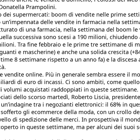
 Donatella Prampolini.
dei supermercati: boom di vendite nelle prime setti
’impennata delle vendite in farmacia nella settimana 
fatturato di una farmacia, nella settimana del boom le
uella successiva sono scesi a 190 milioni, chiudend
ilioni. Tra fine febbraio e le prime tre settimane di m
guanti e mascherine) e anche una solida crescita (+84
ltime 8 settimane rispetto a un anno fa) e la discesa a
tà.
lle vendite online. Più in generale sembra essere il
iliardi di euro di incassi. Ci sono ambiti, come quello
la di volumi acquistati raddoppiati in queste settima
ociati dello scorso martedì, Roberto Liscia, president
un’indagine tra i negozianti elettronici: il 68% in qu
fferto gli ecommerce della moda, con un crollo delle
vello di spedizione delle merci. In prospettiva il m
operto in queste settimane, ma per alcuni dei suoi se