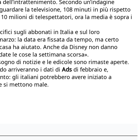
tà dell’intrattenimento. Secondo un’indagine
 guardare la televisione, 108 minuti in più rispetto
10 milioni di telespettatori, ora la media è sopra i
fici sugli abbonati in Italia e sul loro
arzo: la data era fissata da tempo, ma certo
in casa ha aiutato. Anche da Disney non danno
ate le cose la settimana scorsa».
sogno di notizie e le edicole sono rimaste aperte.
o arriveranno i dati di
Ads
di febbraio e,
to: gli italiani potrebbero avere iniziato a
se si mettono male.