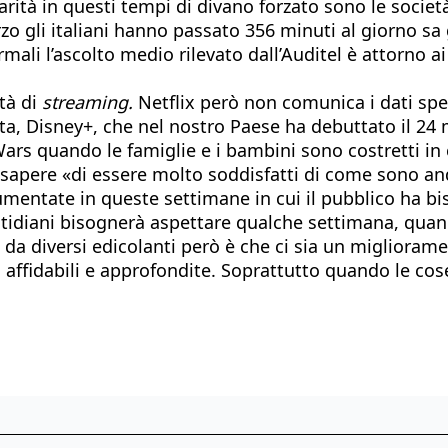
arità in questi tempi di divano forzato sono le socie
arzo gli italiani hanno passato 356 minuti al giorno sa
ali l’ascolto medio rilevato dall’Auditel è attorno ai 
tà di
streaming.
Netflix però non comunica i dati speci
, Disney+, che nel nostro Paese ha debuttato il 24 m
r Wars quando le famiglie e i bambini sono costretti 
apere «di essere molto soddisfatti di come sono and
umentate in queste settimane in cui il pubblico ha bi
tidiani bisognerà aspettare qualche settimana, quand
 da diversi edicolanti però è che ci sia un miglioramen
i affidabili e approfondite. Soprattutto quando le co