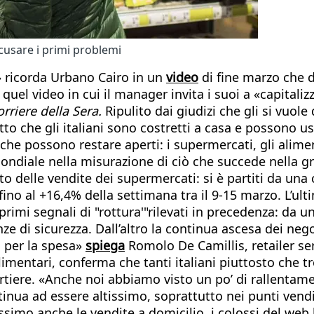
cusare i primi problemi
 ricorda Urbano Cairo in un
video
di fine marzo che d
quel video in cui il manager invita i suoi a «capitali
orriere della Sera.
Ripulito dai giudizi che gli si vuole
 che gli italiani sono costretti a casa e possono usci
 che possono restare aperti: i supermercati, gli alime
ondiale nella misurazione di ciò che succede nella gran
 delle vendite dei supermercati: si è partiti da una c
 fino al +16,4% della settimana tra il 9-15 marzo. L’u
rimi segnali di "rottura'"rilevati in precedenza: da u
nze di sicurezza. Dall’altro la continua ascesa dei nego
o per la spesa»
spiega
Romolo De Camillis, retailer ser
alimentari, conferma che tanti italiani piuttosto che tr
iere. «Anche noi abbiamo visto un po’ di rallentamen
inua ad essere altissimo, soprattutto nei punti vendit
simo anche le vendite a domicilio, i colossi del web 