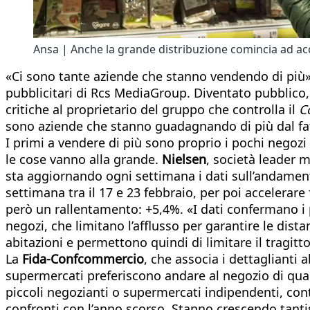
Ansa | Anche la grande distribuzione comincia ad ac
«Ci sono tante aziende che stanno vendendo di più»
pubblicitari di Rcs MediaGroup. Diventato pubblico, 
critiche al proprietario del gruppo che controlla il
C
sono aziende che stanno guadagnando di più dal fatto
I primi a vendere di più sono proprio i pochi negozi
le cose vanno alla grande.
Nielsen
, società leader m
sta aggiornando ogni settimana i dati sull’andamento
settimana tra il 17 e 23 febbraio, per poi accelerare
però un rallentamento: +5,4%. «I dati confermano i p
negozi, che limitano l’afflusso per garantire le dista
abitazioni e permettono quindi di limitare il tragitt
La
Fida-Confcommercio
, che associa i dettaglianti 
supermercati preferiscono andare al negozio di quart
piccoli negozianti o supermercati indipendenti, cont
confronti con l’anno scorso. Stanno crescendo tantis