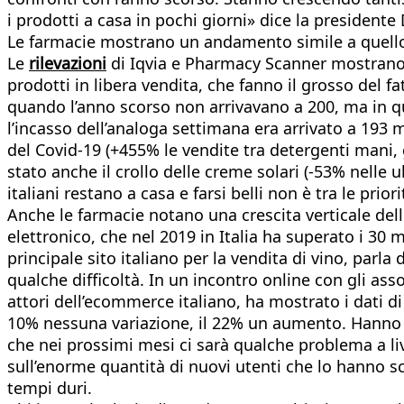
i prodotti a casa in pochi giorni» dice la presidente
Le farmacie mostrano un andamento simile a quello 
Le
rilevazioni
di Iqvia e Pharmacy Scanner mostrano un
prodotti in libera vendita, che fanno il grosso del 
quando l’anno scorso non arrivavano a 200, ma in q
l’incasso dell’analoga settimana era arrivato a 193 m
del Covid-19 (+455% le vendite tra detergenti mani, 
stato anche il crollo delle creme solari (-53% nelle u
italiani restano a casa e farsi belli non è tra le priori
Anche le farmacie notano una crescita verticale de
elettronico, che nel 2019 in Italia ha superato i 30 m
principale sito italiano per la vendita di vino, par
qualche difficoltà. In un incontro online con gli ass
attori dell’ecommerce italiano, ha mostrato i dati di 
10% nessuna variazione, il 22% un aumento. Hanno so
che nei prossimi mesi ci sarà qualche problema a li
sull’enorme quantità di nuovi utenti che lo hanno sc
tempi duri.