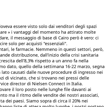
oveva essere visto solo dai venditori degli spazi
zzare » i vantaggi del momento ha attirato molte
 dare, il messaggio di base di Cairo però è vero: ci
re solo per acquisti "essenziali".
ntari, le farmacie. Nemmeno in questi settori, però,
de distribuzione, dall’inizio della crisi sanitaria
rescita dell’8,3% rispetto a un anno fa nella
ltimo dato, quello della settimana 16-22 marzo, segna
n lato causati dalle nuove procedure di ingresso nei
zi di vicinato, che si trovano nei pressi delle
vice director di Nielsen Connect in Italia.
ovare il loro posto nelle lunghe file davanti ai
to ma il ritmo delle vendite dei nostri associati,
a dei paesi. Siamo sopra di circa il 20% nei
hanno liste di attesa molto lunghe, i nostri portano