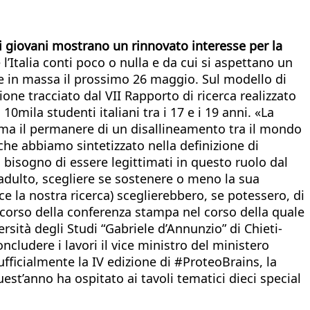
 i giovani mostrano un rinnovato interesse per la
l’Italia conti poco o nulla e da cui si aspettano un
 in massa il prossimo 26 maggio. Sul modello di
ione tracciato dal VII Rapporto di ricerca realizzato
0mila studenti italiani tra i 17 e i 19 anni. «La
erma il permanere di un disallineamento tra il mondo
 che abbiamo sintetizzato nella definizione di
no bisogno di essere legittimati in questo ruolo dal
 adulto, scegliere se sostenere o meno la sua
e la nostra ricerca) sceglierebbero, se potessero, di
el corso della conferenza stampa nel corso della quale
ersità degli Studi “Gabriele d’Annunzio” di Chieti-
ncludere i lavori il vice ministro del ministero
ufficialmente la IV edizione di #ProteoBrains, la
uest’anno ha ospitato ai tavoli tematici dieci special