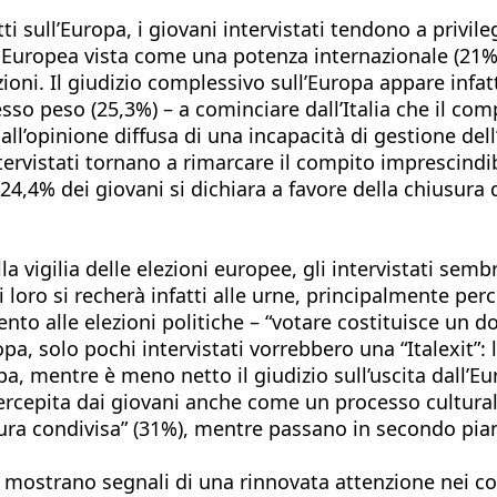
ti sull’Europa, i giovani intervistati tendono a privil
 Europea vista come una potenza internazionale (21%) 
ezioni. Il giudizio complessivo sull’Europa appare infa
sso peso (25,3%) – a cominciare dall’Italia che il comp
dall’opinione diffusa di una incapacità di gestione de
intervistati tornano a rimarcare il compito imprescind
,4% dei giovani si dichiara a favore della chiusura 
lla vigilia delle elezioni europee, gli intervistati se
i loro si recherà infatti alle urne, principalmente pe
to alle elezioni politiche – “votare costituisce un dove
opa, solo pochi intervistati vorrebbero una “Italexit”:
a, mentre è meno netto il giudizio sull’uscita dall’Eu
ercepita dai giovani anche come un processo culturale
ltura condivisa” (31%), mentre passano in secondo pia
 mostrano segnali di una rinnovata attenzione nei con