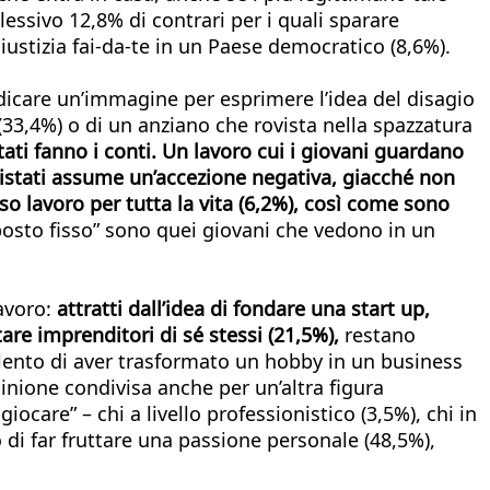
essivo 12,8% di contrari per i quali sparare
ustizia fai-da-te in un Paese democratico (8,6%).
dicare un’immagine per esprimere l’idea del disagio
 (33,4%) o di un anziano che rovista nella spazzatura
tati fanno i conti. Un lavoro cui i giovani guardano
rvistati assume un’accezione negativa, giacché non
so lavoro per tutta la vita (6,2%), così come sono
“posto fisso” sono quei giovani che vedono in un
avoro:
attratti dall’idea di fondare una start up,
are imprenditori di sé stessi (21,5%),
restano
talento di aver trasformato un hobby in un business
pinione condivisa anche per un’altra figura
ocare” – chi a livello professionistico (3,5%), chi in
 di far fruttare una passione personale (48,5%),