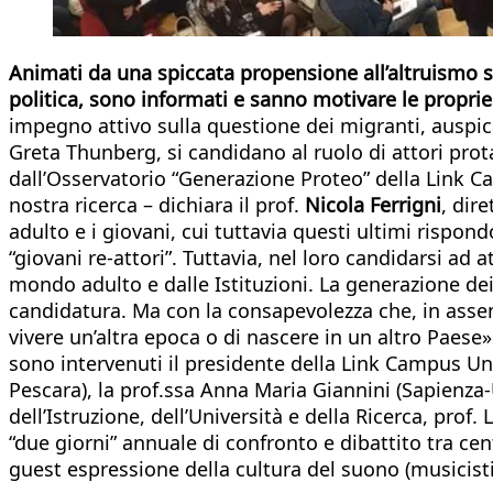
Animati da una spiccata propensione all’altruismo s
politica, sono informati e sanno motivare le proprie
impegno attivo sulla questione dei migranti, ausp
Greta Thunberg, si candidano al ruolo di attori prota
dall’Osservatorio “Generazione Proteo” della Link Cam
nostra ricerca – dichiara il prof.
Nicola Ferrigni
, dir
adulto e i giovani, cui tuttavia questi ultimi rispon
“giovani re-attori”. Tuttavia, nel loro candidarsi ad
mondo adulto e dalle Istituzioni. La generazione dei
candidatura. Ma con la consapevolezza che, in assenz
vivere un’altra epoca o di nascere in un altro Paese»
sono intervenuti il presidente della Link Campus Univ
Pescara), la prof.ssa Anna Maria Giannini (Sapienza-U
dell’Istruzione, dell’Università e della Ricerca, pro
“due giorni” annuale di confronto e dibattito tra cent
guest espressione della cultura del suono (musicisti