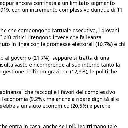
e, seppur ancora confinata a un limitato segmento
l 2019, con un incremento complessivo dunque di 11
iche che compongono l’attuale esecutivo, i giovani
 più critici ritengono invece che l’alleanza
to in linea con le promesse elettorali (10,7%) e chi
ano al governo (21,7%), seppure si tratta di una
 risulta vasto e ricomprende al suo interno tanto la
 la gestione dell’immigrazione (12,9%), le politiche
tadinanza” che raccoglie i favori del complessivo
re l’economia (9,2%), ma anche a ridare dignità alle
cerebbe a un aiuto economico (20,5%) e perché
 che entra in casa, anche se i più legittimano tale