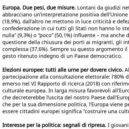
Europa. Due pesi, due misure.
Lontani da giudizi net
abbracciano un’interpretazione positiva dell’Unione
(18,9%), dall’altro ne mettono in luce criticità e def
confederazione in cui tutti gli Stati non hanno lo ste
nulla” (9,3%) o “poco” (50,1%) influente – ma anche 
questione della chiusura dei porti ai migranti, gli 
complessa (37,6%). Sempre su questo argomento il 24
gesto ritenuto indegno di un Paese democratico.
Elezioni europee: tutti alle urne per dovere civico.
A
partecipazione alla consultazione elettorale: l’80% d
emerso nel VI Rapporto di ricerca (2018) con riferimen
culturale europea. In larga misura favorevoli all’Eur
che decreterebbe l’uscita del nostro Paese dall’Europ
che per la sua dimensione politica, l’Europa viene p
essere cittadini europei significa “costruire una cu
Interesse per la politica: segnali di ripresa.
I giovani