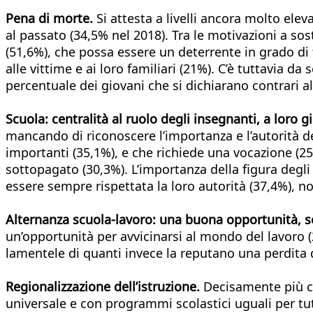
Pena di morte.
Si attesta a livelli ancora molto elev
al passato (34,5% nel 2018). Tra le motivazioni a so
(51,6%), che possa essere un deterrente in grado di f
alle vittime e ai loro familiari (21%). C’è tuttavia d
percentuale dei giovani che si dichiarano contrari a
Scuola: centralità al ruolo degli insegnanti, a loro g
mancando di riconoscere l’importanza e l’autorità del
importanti (35,1%), e che richiede una vocazione (25
sottopagato (30,3%). L’importanza della figura degli 
essere sempre rispettata la loro autorità (37,4%), no
Alternanza scuola-lavoro: una buona opportunità, s
un’opportunità per avvicinarsi al mondo del lavoro (2
lamentele di quanti invece la reputano una perdita 
Regionalizzazione dell’istruzione.
Decisamente più cri
universale e con programmi scolastici uguali per t