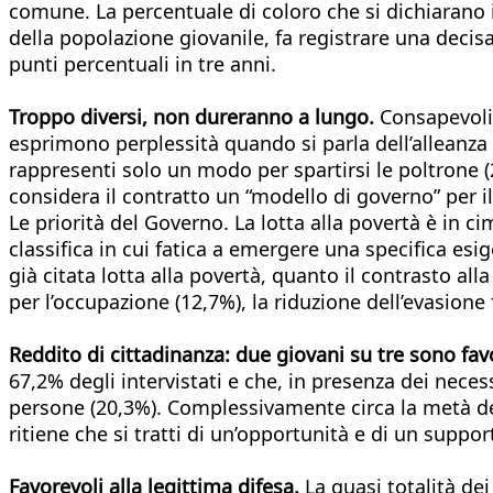
comune. La percentuale di coloro che si dichiarano in
della popolazione giovanile, fa registrare una dec
punti percentuali in tre anni.
Troppo diversi, non dureranno a lungo.
Consapevoli 
esprimono perplessità quando si parla dell’alleanza d
rappresenti solo un modo per spartirsi le poltrone (
considera il contratto un “modello di governo” per il
Le priorità del Governo. La lotta alla povertà è in ci
classifica in cui fatica a emergere una specifica esig
già citata lotta alla povertà, quanto il contrasto all
per l’occupazione (12,7%), la riduzione dell’evasione 
Reddito di cittadinanza: due giovani su tre sono fav
67,2% degli intervistati e che, in presenza dei neces
persone (20,3%). Complessivamente circa la metà de
ritiene che si tratti di un’opportunità e di un support
Favorevoli alla legittima difesa.
La quasi totalità dei