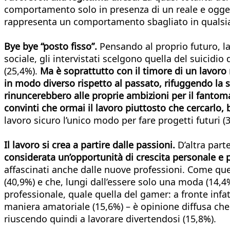
comportamento solo in presenza di un reale e oggetti
rappresenta un comportamento sbagliato in qualsiasi
Bye bye “posto fisso”.
Pensando al proprio futuro, la
sociale, gli intervistati scelgono quella del suicidi
(25,4%).
Ma è soprattutto con il timore di un lavoro 
in modo diverso rispetto al passato, rifuggendo la s
rinuncerebbero alle proprie ambizioni per il fantomat
convinti che ormai il lavoro piuttosto che cercarlo, 
lavoro sicuro l’unico modo per fare progetti futuri (
Il lavoro si crea a partire dalle passioni.
D’altra part
considerata un’opportunità di crescita personale e 
affascinati anche dalle nuove professioni. Come quel
(40,9%) e che, lungi dall’essere solo una moda (14,4%
professionale, quale quella del gamer: a fronte infatt
maniera amatoriale (15,6%) – è opinione diffusa che 
riuscendo quindi a lavorare divertendosi (15,8%).