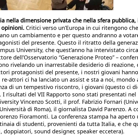
ia nella dimensione privata che nella sfera pubblica,
 opinioni.
Critici verso un’Europa in cui ritengono che 
icano un cambiamento e per questo andranno a votare
gonisti del presente. Questo il ritratto della generaz
pus University, che quest’anno ha intervistato circa 1
ettore dell’Osservatorio “Generazione Proteo” – conf
dono rivelando un inarrestabile desiderio di reazione,
 attori protagonisti del presente, i nostri giovani han
 re-attori ci ha lanciato un assist e sta a noi, mondo
a di un tempestivo riscontro, i giovani (questo ci dic
. I risultati del VII Rapporto sono stati presentati n
ersity Vincenzo Scotti, il prof. Fabrizio Fornari (Univ
niversità di Roma), il giornalista David Parenzo. A co
f. Lorenzo Fioramonti. La conferenza stampa ha aperto 
inaia di studenti, provenienti da tutta Italia, e che q
, doppiatori, sound designer, speaker eccetera).