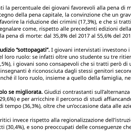
ati la percentuale dei giovani favorevoli alla pena di
stegno della pena capitale, la convinzione che un grav
avorire la riduzione dei crimini (17,3%), e che si trat
a segnalare come, rispetto alle precedenti edizioni del
lla pena di morte: dal 35,8% del 2017 al 55,6% del 201
iudizio “sottopagati”.
I giovani intervistati investono 
 loro ruolo: se infatti oltre uno studente su tre riti
,5%), i giovani sono consapevoli che si tratti però di
insegnanti è riconosciuta dagli stessi genitori secondo
nché il loro ruolo, insieme a quello della famiglia, ne
olo se migliorata.
Giudizi contrastanti sull’alternanza 
9,6%) e per arricchire il percorso di studi affiancando
di tempo (36,3%), oltre che un’occasione data alle a
tici invece rispetto alla regionalizzazione dell’istruzi
utti (30,4%), e sono preoccupati delle conseguenze c