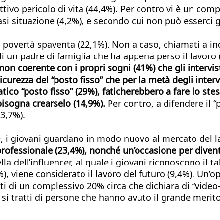
vo pericolo di vita (44,4%). Per contro vi è un compl
 situazione (4,2%), e secondo cui non può esserci gi
 povertà spaventa (22,1%). Non a caso, chiamati a in
o di un padre di famiglia che ha appena perso il lavoro
non coerente con i propri sogni (41%) che gli intervis
icurezza del “posto fisso” che per la metà degli inte
ico “posto fisso” (29%), faticherebbero a fare lo stes
bisogna crearselo (14,9%).
Per contro, a difendere il 
33,7%).
e, i giovani guardano in modo nuovo al mercato del l
professionale (23,4%), nonché un’occasione per divent
la dell’influencer, al quale i giovani riconoscono il 
), viene considerato il lavoro del futuro (9,4%). Un’o
i di un complessivo 20% circa che dichiara di “video-gi
si tratti di persone che hanno avuto il grande merito