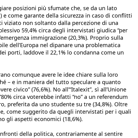
egiare posizioni più sfumate che, se da un lato
e come garante della sicurezza in caso di conflitti
tti viziato non soltanto dalla percezione di una
lessivo 59,4% circa degli intervistati giudica “per
ll’emergenza immigrazione (20,3%). Proprio sulla
ibile dell’Europa nel dipanare una problematica
dei porti, laddove il 22,1% lo condanna come un
mbrano comunque avere le idee chiare sulla loro
rché – e in maniera del tutto speculare a quanto
re civico” (76,6%). No all’“Italexit”, sì all’Unione
 l’80% circa voterebbe infatti “no” a un referendum
ro, preferita da uno studente su tre (34,8%). Oltre
, come suggerito da quegli intervistati per i quali
no gli aspetti economici (18,6%).
fronti della politica, contrariamente al sentire