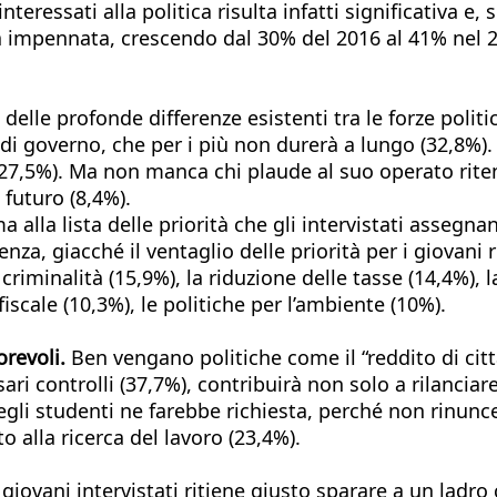
teressati alla politica risulta infatti significativa 
isa impennata, crescendo dal 30% del 2016 al 41% ne
delle profonde differenze esistenti tra le forze polit
i governo, che per i più non durerà a lungo (32,8%). I
27,5%). Ma non manca chi plaude al suo operato ritenu
 futuro (8,4%).
ma alla lista delle priorità che gli intervistati assegn
enza, giacché il ventaglio delle priorità per i giovani
a criminalità (15,9%), la riduzione delle tasse (14,4%),
fiscale (10,3%), le politiche per l’ambiente (10%).
orevoli.
Ben vengano politiche come il “reddito di cit
sari controlli (37,7%), contribuirà non solo a rilancia
gli studenti ne farebbe richiesta, perché non rinun
o alla ricerca del lavoro (23,4%).
 giovani intervistati ritiene giusto sparare a un ladro