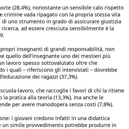
 morte (28,4%), nonostante un sensibile calo rispetto
e crimine vada ripagato con la propria stessa vita
ti di uno strumento in grado di assicurare giustizia
la ricerca, ad essere cresciuta sensibilmente è la
9.
i propri insegnanti di grandi responsabilità, non
ene quello dell’insegnante uno dei mestieri più
 un lavoro spesso sottovalutato oltre che
 i quali – riferiscono gli intervistati – dovrebbe
ll’educazione dei ragazzi (37,3%).
scuola-lavoro, che raccoglie i favori di chi la ritiene
 la pratica alla teoria (13,3%), ma anche le
ziende per avere manodopera senza costi (7,8%).
one: i giovani credono infatti in una didattica
he un simile provvedimento potrebbe produrre in